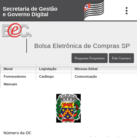
Secretaria de Gestão
e Governo Digital
Bolsa Eletrônica de Compras SP
Perguntas Frequentes
Fale Conosco
Mural
Legislação
Minutas Edital
Fornecedores
Catálogo
Comunicação
Manuais
Número da OC