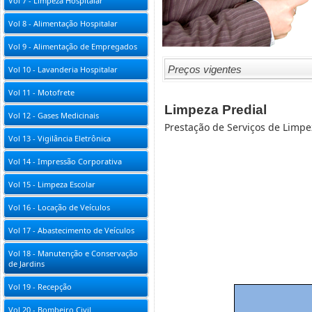
Vol 7 - Limpeza Hospitalar
Vol 8 - Alimentação Hospitalar
Vol 9 - Alimentação de Empregados
Preços vigentes
Vol 10 - Lavanderia Hospitalar
Vol 11 - Motofrete
Limpeza Predial
Vol 12 - Gases Medicinais
Prestação de Serviços de Limpe
Vol 13 - Vigilância Eletrônica
Vol 14 - Impressão Corporativa
Vol 15 - Limpeza Escolar
Vol 16 - Locação de Veículos
Vol 17 - Abastecimento de Veículos
Vol 18 - Manutenção e Conservação
de Jardins
Vol 19 - Recepção
Vol 20 - Bombeiro Civil