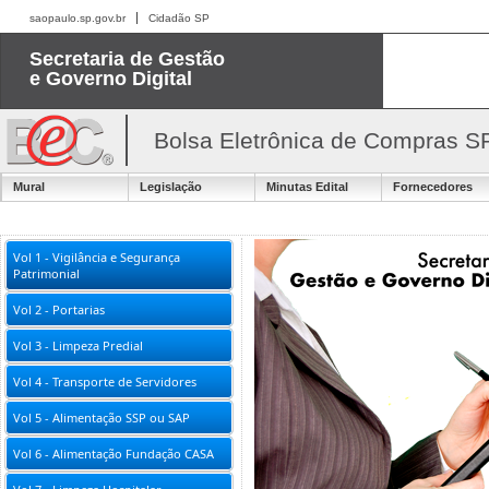
saopaulo.sp.gov.br
Cidadão SP
Secretaria de Gestão
e Governo Digital
Bolsa Eletrônica de Compras S
Mural
Legislação
Minutas Edital
Fornecedores
Vol 1 - Vigilância e Segurança
Patrimonial
Vol 2 - Portarias
Vol 3 - Limpeza Predial
Vol 4 - Transporte de Servidores
Vol 5 - Alimentação SSP ou SAP
Vol 6 - Alimentação Fundação CASA