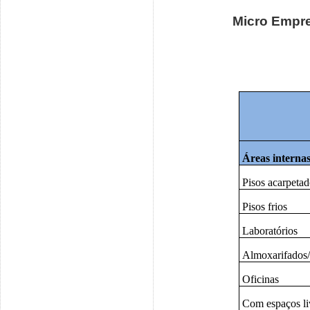
Micro Empre
Áreas interna
Pisos acarpeta
Pisos frios
Laboratórios
Almoxarifados/
Oficinas
Com espaços liv