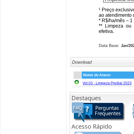
¹ Preço exclusi
ao atendimento d
* R$/ha/mês – 1 
** Limpeza ou 
efetiva.
Data Base:
Jan/20
Download
Nome do Anexo
Vol.03 - Limpeza Predial 2023
Destaques
Acesso Rápido