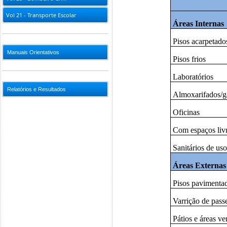
Vol 21 - Transporte Escolar
Áreas Internas
Pisos acarpetado
Manuais Orientativos
Pisos frios
Laboratórios
Relatórios e Resultados
Almoxarifados/g
Oficinas
Com espaços livr
Sanitários de us
Áreas Externas
Pisos pavimentad
Varrição de pass
Pátios e áreas ve