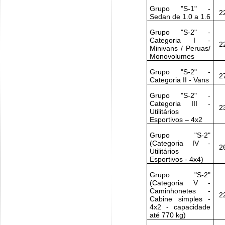
Grupo "S-1" -
2
Sedan de 1.0 a 1.6
Grupo "S-2" -
Categoria I -
2
Minivans / Peruas/
Monovolumes
Grupo "S-2" -
2
Categoria II - Vans
Grupo "S-2" -
Categoria III -
2
Utilitários
Esportivos – 4x2
Grupo "S-2"
(Categoria IV -
2
Utilitários
Esportivos - 4x4)
Grupo "S-2"
(Categoria V -
Caminhonetes -
2
Cabine simples -
4x2 - capacidade
até 770 kg)