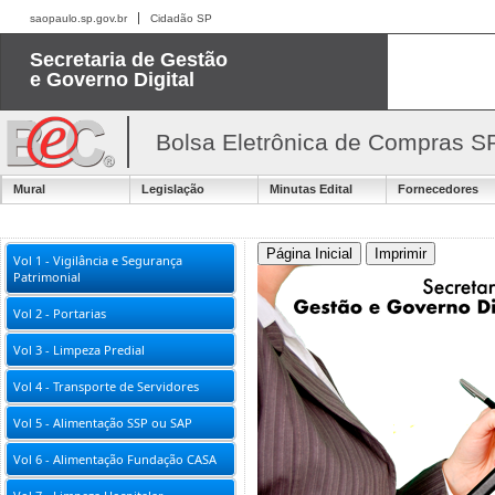
saopaulo.sp.gov.br
Cidadão SP
Secretaria de Gestão
e Governo Digital
Bolsa Eletrônica de Compras S
Mural
Legislação
Minutas Edital
Fornecedores
Vol 1 - Vigilância e Segurança
Patrimonial
Preços vigentes
Vol 2 - Portarias
Vol 3 - Limpeza Predial
E.18 Locação de Veícu
Fundação Casa)
Vol 4 - Transporte de Servidores
Vol 5 - Alimentação SSP ou SAP
ESPECÍFIC
Vol 6 - Alimentação Fundação CASA
(excl