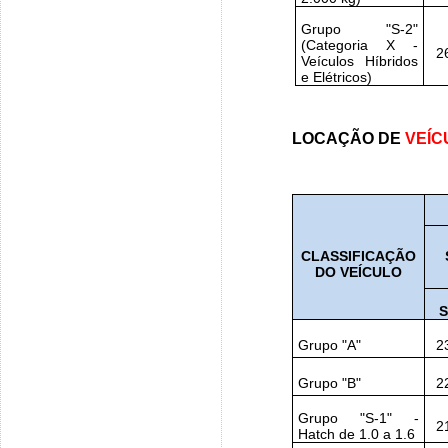
Grupo "S-2"
(Categoria X -
2
Veículos Híbridos
e Elétricos)
LOCAÇÃO DE
VEÍC
CLASSIFICAÇÃO
DO VEÍCULO
S
Grupo "A"
2
Grupo "B"
2
Grupo "S-1" -
2
Hatch de 1.0 a 1.6