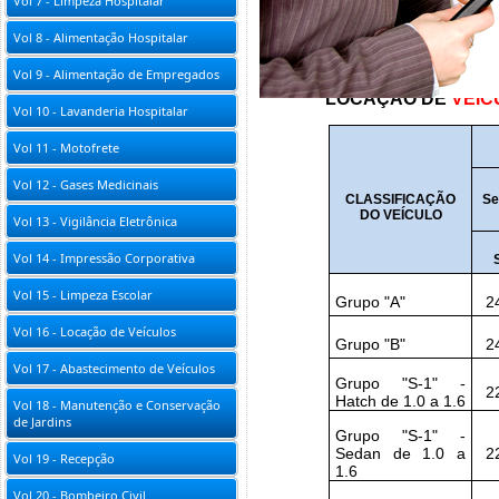
Vol 7 - Limpeza Hospitalar
Vol 8 - Alimentação Hospitalar
Vol 9 - Alimentação de Empregados
LOCAÇÃO DE
VEÍC
Vol 10 - Lavanderia Hospitalar
Vol 11 - Motofrete
Vol 12 - Gases Medicinais
CLASSIFICAÇÃO
Se
DO VEÍCULO
Vol 13 - Vigilância Eletrônica
Vol 14 - Impressão Corporativa
Vol 15 - Limpeza Escolar
Grupo "A"
2
Vol 16 - Locação de Veículos
Grupo "B"
2
Vol 17 - Abastecimento de Veículos
Grupo "S-1" -
2
Hatch de 1.0 a 1.6
Vol 18 - Manutenção e Conservação
de Jardins
Grupo "S-1" -
Sedan de 1.0 a
2
Vol 19 - Recepção
1.6
Vol 20 - Bombeiro Civil