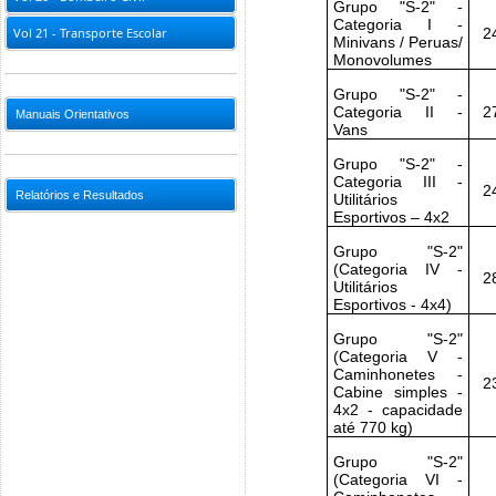
Grupo "S-2" -
Categoria I -
Vol 21 - Transporte Escolar
2
Minivans / Peruas/
Monovolumes
Grupo "S-2" -
Categoria II -
2
Manuais Orientativos
Vans
Grupo "S-2" -
Categoria III -
2
Relatórios e Resultados
Utilitários
Esportivos – 4x2
Grupo "S-2"
(Categoria IV -
2
Utilitários
Esportivos - 4x4)
Grupo "S-2"
(Categoria V -
Caminhonetes -
2
Cabine simples -
4x2 - capacidade
até 770 kg)
Grupo "S-2"
(Categoria VI -