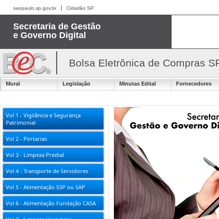
saopaulo.sp.gov.br
Cidadão SP
Secretaria de Gestão
e Governo Digital
Bolsa Eletrônica de Compras S
Mural
Legislação
Minutas Edital
Fornecedores
Vol 1 - Vigilância e Segurança
Patrimonial
Vol 2 - Portarias
Vol 3 - Limpeza Predial
Vol 4 - Transporte de Servidores
Vol 5 - Alimentação SSP ou SAP
Vol 6 - Alimentação Fundação CASA