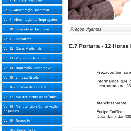
Vol 7 - Limpeza Hospitalar
Vol 8 - Alimentação Hospitalar
Vol 9 - Alimentação de Empregados
Preços vigentes
Vol 10 - Lavanderia Hospitalar
Vol 11 - Motofrete
E.7 Portaria - 12 Horas
Vol 12 - Gases Medicinais
Vol 13 - Vigilância Eletrônica
Vol 14 - Impressão Corporativa
Prezados Senhore
Vol 15 - Limpeza Escolar
Informamos que o 
incorporado ao “
Vol 16 - Locação de Veículos
Vol 17 - Abastecimento de Veículos
Atenciosamente,
Vol 18 - Manutenção e Conservação
de Jardins
Equipe CadTerc
Data Base:
Jan/20
Vol 19 - Recepção
Vol 20 - Bombeiro Civil