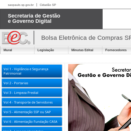
saopaulo.sp.gov.br
Cidadão SP
Secretaria de Gestão
e Governo Digital
Bolsa Eletrônica de Compras S
Mural
Legislação
Minutas Edital
Fornecedores
Vol 1 - Vigilância e Segurança
Patrimonial
Vol 2 - Portarias
Vol 3 - Limpeza Predial
Vol 4 - Transporte de Servidores
Vol 5 - Alimentação SSP ou SAP
Vol 6 - Alimentação Fundação CASA