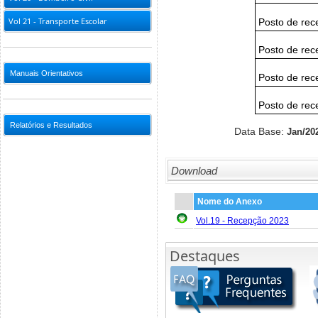
Vol 21 - Transporte Escolar
Posto de rece
Posto de rece
Manuais Orientativos
Posto de rece
Posto de rece
Relatórios e Resultados
Data Base:
Jan/20
Download
Nome do Anexo
Vol.19 - Recepção 2023
Destaques