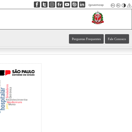
/governosp
Perguntas Frequentes
Fale Conosco