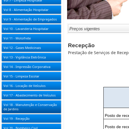
Vol 7 - Limpeza Hospitalar
Vol 8 - Alimentação Hospitalar
Vol 9 - Alimentação de Empregados
Preços vigentes
Vol 10 - Lavanderia Hospitalar
Vol 11 - Motofrete
Recepção
Vol 12 - Gases Medicinais
Prestação de Serviços de Rece
Vol 13 - Vigilância Eletrônica
Vol 14 - Impressão Corporativa
Vol 15 - Limpeza Escolar
Vol 16 - Locação de Veículos
Vol 17 - Abastecimento de Veículos
Vol 18 - Manutenção e Conservação
de Jardins
Posto de rece
Vol 19 - Recepção
Posto de rece
Vol 20 - Bombeiro Civil