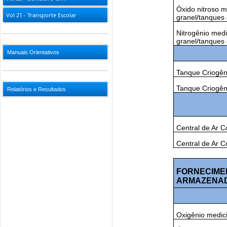
Óxido nitroso me
Vol 21 - Transporte Escolar
granel/tanques 
Nitrogênio medi
granel/tanques 
Manuais Orientativos
Tanque Criogên
Tanque Criogêni
Relatórios e Resultados
Central de Ar 
Central de Ar 
FORNECIMEN
ARMAZENAD
Oxigênio medic