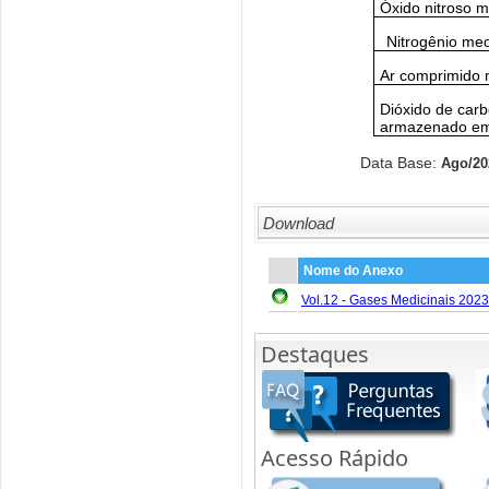
Óxido nitroso m
Nitrogênio med
Ar comprimido 
Dióxido de carb
armazenado em 
Data Base:
Ago/20
Download
Nome do Anexo
Vol.12 - Gases Medicinais 2023
Destaques
Acesso Rápido