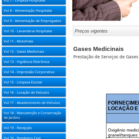
Vol 7 - Limpeza Hospitalar
Vol 8 - Alimentação Hospitalar
Vol 9 - Alimentação de Empregados
Preços vigentes
Vol 10 - Lavanderia Hospitalar
Vol 11 - Motofrete
Gases Medicinais
Vol 12 - Gases Medicinais
Prestação de Serviços de Gases
Vol 13 - Vigilância Eletrônica
Vol 14 - Impressão Corporativa
Vol 15 - Limpeza Escolar
Vol 16 - Locação de Veículos
Vol 17 - Abastecimento de Veículos
FORNECIMEN
LOCAÇÃO E
Vol 18 - Manutenção e Conservação
de Jardins
Vol 19 - Recepção
Oxigênio medici
granel/tanques 
Vol 20 - Bombeiro Civil