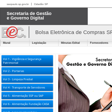
saopaulo.sp.gov.br
Cidadão SP
Secretaria de Gestão
e Governo Digital
Bolsa Eletrônica de Compras S
Mural
Legislação
Minutas Edital
Fornecedores
Vol 1 - Vigilância e Segurança
Patrimonial
Vol 2 - Portarias
Vol 3 - Limpeza Predial
Vol 4 - Transporte de Servidores
Vol 5 - Alimentação SSP ou SAP
Vol 6 - Alimentação Fundação CASA