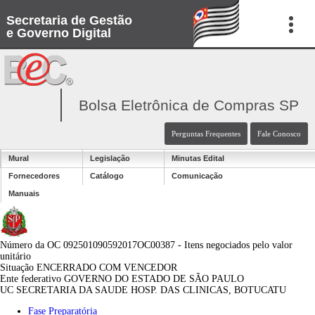
Secretaria de Gestão
e Governo Digital
Bolsa Eletrônica de Compras SP
Perguntas Frequentes
Fale Conosco
Mural
Legislação
Minutas Edital
Fornecedores
Catálogo
Comunicação
Manuais
Número da OC
092501090592017OC00387 - Itens negociados pelo valor
unitário
Situação
ENCERRADO COM VENCEDOR
Ente federativo
GOVERNO DO ESTADO DE SÃO PAULO
UC
SECRETARIA DA SAUDE HOSP. DAS CLINICAS, BOTUCATU
Fase Preparatória