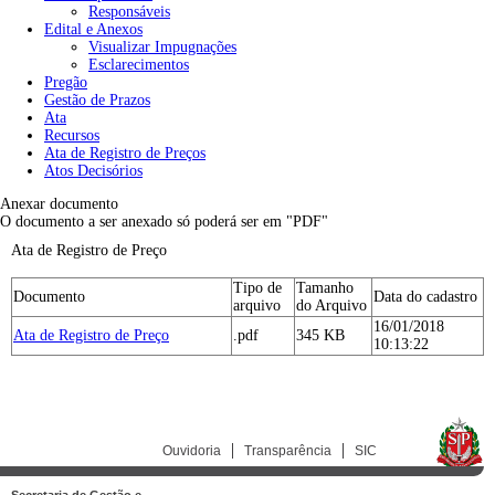
Responsáveis
Edital e Anexos
Visualizar Impugnações
Esclarecimentos
Pregão
Gestão de Prazos
Ata
Recursos
Ata de Registro de Preços
Atos Decisórios
Anexar documento
O documento a ser anexado só poderá ser em "PDF"
Ata de Registro de Preço
Tipo de
Tamanho
Documento
Data do cadastro
arquivo
do Arquivo
16/01/2018
Ata de Registro de Preço
.pdf
345 KB
10:13:22
Ouvidoria
Transparência
SIC