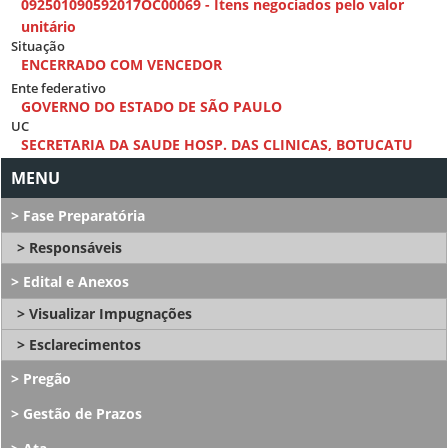
092501090592017OC00069 - Itens negociados pelo valor
unitário
Situação
ENCERRADO COM VENCEDOR
Ente federativo
GOVERNO DO ESTADO DE SÃO PAULO
UC
SECRETARIA DA SAUDE HOSP. DAS CLINICAS, BOTUCATU
Fase Preparatória
Responsáveis
Edital e Anexos
Visualizar Impugnações
Esclarecimentos
Pregão
Gestão de Prazos