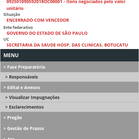
092501090592018OC00001 - Itens negociados pelo valor
unitário
Situação
ENCERRADO COM VENCEDOR
Ente federativo
GOVERNO DO ESTADO DE SÃO PAULO
UC
SECRETARIA DA SAUDE HOSP. DAS CLINICAS, BOTUCATU
Fase Preparatória
Responsáveis
Edital e Anexos
Visualizar Impugnações
Esclarecimentos
Pregão
Gestão de Prazos