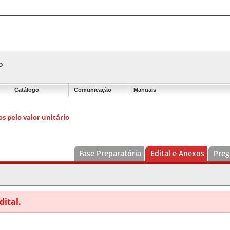
P
Catálogo
Comunicação
Manuais
s pelo valor unitário
Fase Preparatória
Edital e Anexos
Preg
dital.