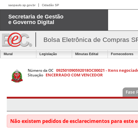
saopaulo.sp.gov.br
Cidadão SP
Secretaria de Gestão
e Governo Digital
Bolsa Eletrônica de Compras S
Mural
Legislação
Minutas Edital
Fornecedores
092501090592018OC00021 - Itens negociado
Número da OC
ENCERRADO COM VENCEDOR
Situação
Fase 
Não existem pedidos de esclarecimentos para este e