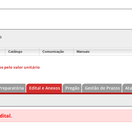
P
Catálogo
Comunicação
Manuais
s pelo valor unitário
Preparatória
Edital e Anexos
Pregão
Gestão de Prazos
Ata
dital.