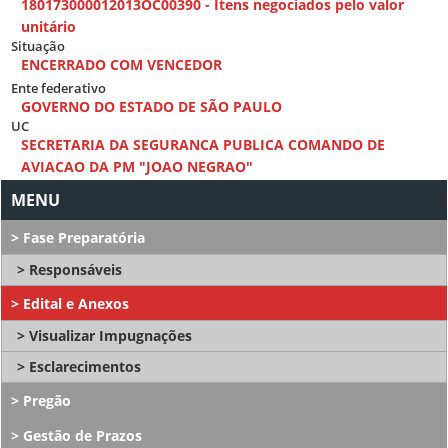
180173000012013OC00390 - Itens negociados pelo valor
unitário
Situação
ENCERRADO COM VENCEDOR
Ente federativo
GOVERNO DO ESTADO DE SÃO PAULO
UC
SECRETARIA DA SEGURANCA PUBLICA COMANDO DE
AVIACAO DA PM "JOAO NEGRAO"
Fase Preparatória
Responsáveis
Edital e Anexos
Visualizar Impugnações
Esclarecimentos
Pregão
Gestão de Prazos