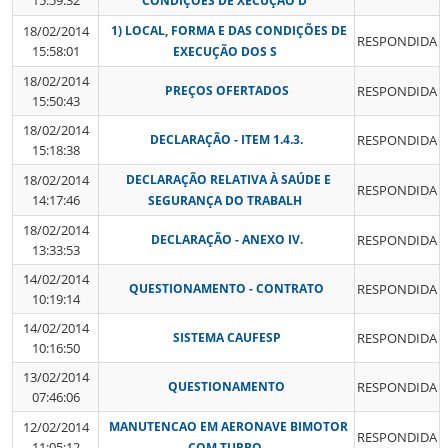
15:59:32
CONDIÇÕES DE XECUÇÃO D
18/02/2014
1) LOCAL, FORMA E DAS CONDIÇÕES DE
RESPONDIDA
15:58:01
EXECUÇÃO DOS S
18/02/2014
PREÇOS OFERTADOS
RESPONDIDA
15:50:43
18/02/2014
DECLARAÇÃO - ITEM 1.4.3.
RESPONDIDA
15:18:38
18/02/2014
DECLARAÇÃO RELATIVA À SAÚDE E
RESPONDIDA
14:17:46
SEGURANÇA DO TRABALH
18/02/2014
DECLARAÇÃO - ANEXO IV.
RESPONDIDA
13:33:53
14/02/2014
QUESTIONAMENTO - CONTRATO
RESPONDIDA
10:19:14
14/02/2014
SISTEMA CAUFESP
RESPONDIDA
10:16:50
13/02/2014
QUESTIONAMENTO
RESPONDIDA
07:46:06
12/02/2014
MANUTENCAO EM AERONAVE BIMOTOR
RESPONDIDA
11:05:12
COM TURBO