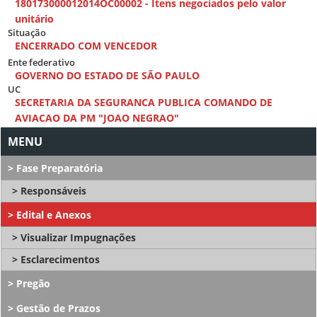
180173000012014OC00002 - Itens negociados pelo valor
unitário
Situação
ENCERRADO COM VENCEDOR
Ente federativo
GOVERNO DO ESTADO DE SÃO PAULO
UC
SECRETARIA DA SEGURANCA PUBLICA COMANDO DE
AVIACAO DA PM "JOAO NEGRAO"
Fase Preparatória
Responsáveis
Edital e Anexos
Visualizar Impugnações
Esclarecimentos
Pregão
Gestão de Prazos