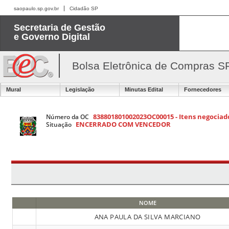
saopaulo.sp.gov.br
Cidadão SP
Secretaria de Gestão
e Governo Digital
Bolsa Eletrônica de Compras S
Mural
Legislação
Minutas Edital
Fornecedores
838801801002023OC00015 - Itens negociado
Número da OC
ENCERRADO COM VENCEDOR
Situação
NOME
ANA PAULA DA SILVA MARCIANO