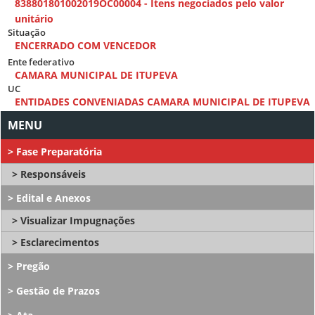
838801801002019OC00004 - Itens negociados pelo valor
unitário
Situação
ENCERRADO COM VENCEDOR
Ente federativo
CAMARA MUNICIPAL DE ITUPEVA
UC
ENTIDADES CONVENIADAS CAMARA MUNICIPAL DE ITUPEVA
Fase Preparatória
Responsáveis
Edital e Anexos
Visualizar Impugnações
Esclarecimentos
Pregão
Gestão de Prazos