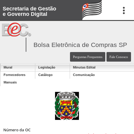
Secretaria de Gestão
e Governo Digital
Bolsa Eletrônica de Compras SP
Perguntas Frequentes
Fale Conosco
Mural
Legislação
Minutas Edital
Fornecedores
Catálogo
Comunicação
Manuais
Número da OC