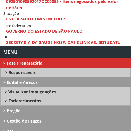
092501090592017OC00055 - Itens negociados pelo valor
unitário
Situação
ENCERRADO COM VENCEDOR
Ente federativo
GOVERNO DO ESTADO DE SÃO PAULO
UC
SECRETARIA DA SAUDE HOSP. DAS CLINICAS, BOTUCATU
Fase Preparatória
Responsáveis
Edital e Anexos
Visualizar Impugnações
Esclarecimentos
Pregão
Gestão de Prazos