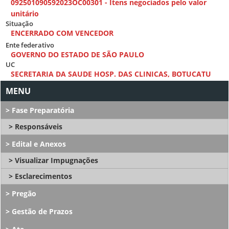
092501090592023OC00301 - Itens negociados pelo valor
unitário
Situação
ENCERRADO COM VENCEDOR
Ente federativo
GOVERNO DO ESTADO DE SÃO PAULO
UC
SECRETARIA DA SAUDE HOSP. DAS CLINICAS, BOTUCATU
Fase Preparatória
Responsáveis
Edital e Anexos
Visualizar Impugnações
Esclarecimentos
Pregão
Gestão de Prazos