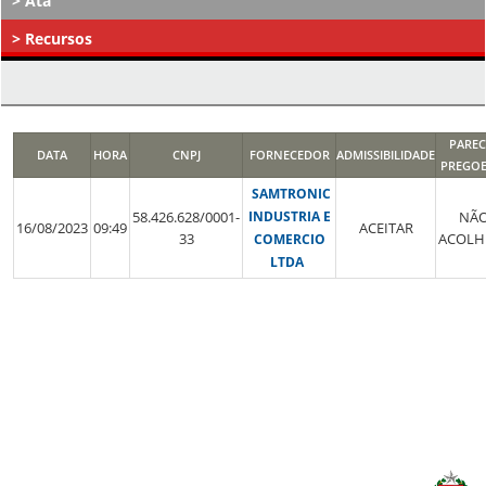
Ata
Recursos
Atos Decisórios
PAREC
DATA
HORA
CNPJ
FORNECEDOR
ADMISSIBILIDADE
PREGOE
SAMTRONIC
58.426.628/0001-
INDUSTRIA E
NÃ
16/08/2023
09:49
ACEITAR
33
ACOLH
COMERCIO
LTDA