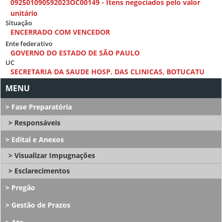
092501090592023OC00149 - Itens negociados pelo valor
unitário
Situação
ENCERRADO COM VENCEDOR
Ente federativo
GOVERNO DO ESTADO DE SÃO PAULO
UC
SECRETARIA DA SAUDE HOSP. DAS CLINICAS, BOTUCATU
Fase Preparatória
Responsáveis
Edital e Anexos
Visualizar Impugnações
Esclarecimentos
Pregão
Gestão de Prazos