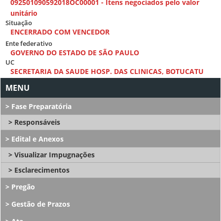
092501090592018OC00001 - Itens negociados pelo valor
unitário
Situação
ENCERRADO COM VENCEDOR
Ente federativo
GOVERNO DO ESTADO DE SÃO PAULO
UC
SECRETARIA DA SAUDE HOSP. DAS CLINICAS, BOTUCATU
Fase Preparatória
Responsáveis
Edital e Anexos
Visualizar Impugnações
Esclarecimentos
Pregão
Gestão de Prazos