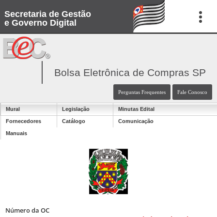
Secretaria de Gestão
e Governo Digital
Bolsa Eletrônica de Compras SP
Perguntas Frequentes
Fale Conosco
Mural
Legislação
Minutas Edital
Fornecedores
Catálogo
Comunicação
Manuais
Número da OC