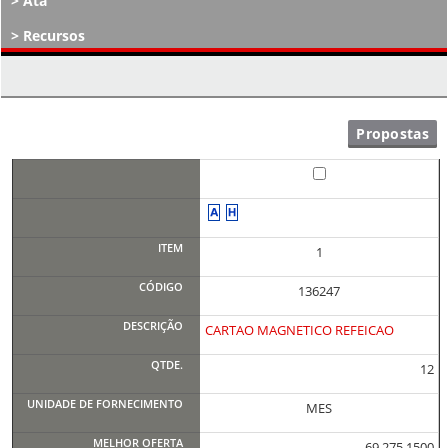
Ata
Recursos
Atos Decisórios
1
136247
CARTAO MAGNETICO REFEICAO
12
MES
69.275,1500