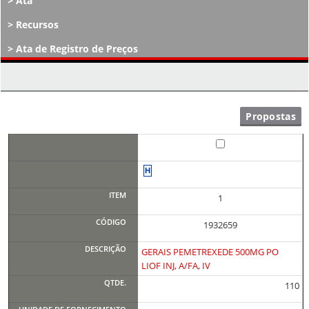
Ata
Recursos
Ata de Registro de Preços
Atos Decisórios
1
1932659
GERAIS PEMETREXEDE 500MG PO
LIOF INJ, A/FA, IV
110