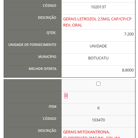
1020137
GERAIS LETROZOL 2,5MG, CAP/CP/CP
REV, ORAL
7.200
UNIDADE
BOTUCATU
8,8000
6
103470
GERAIS MITOXANTRONA,