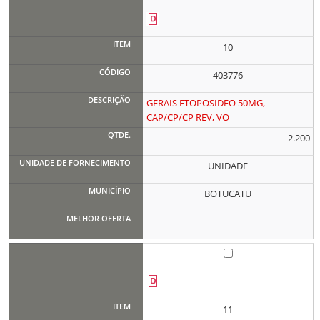
10
403776
GERAIS ETOPOSIDEO 50MG,
CAP/CP/CP REV, VO
2.200
UNIDADE
BOTUCATU
11