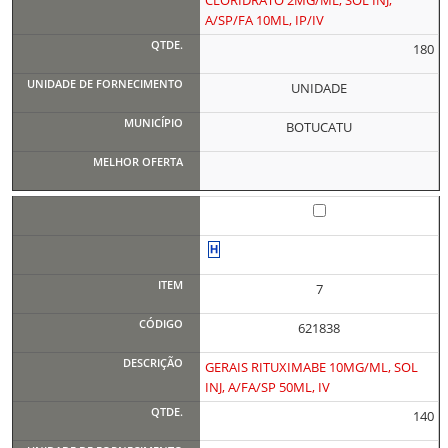
CLORIDRATO 2MG/ML, SOL INJ,
A/SP/FA 10ML, IP/IV
180
UNIDADE
BOTUCATU
7
621838
GERAIS RITUXIMABE 10MG/ML, SOL
INJ, A/FA/SP 50ML, IV
140