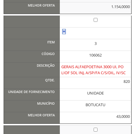
1.154,0000
3
106062
GERAIS ALFAEPOETINA 3000 UI, PO
LIOF SOL INJ, A/SP/FA C/S/DIL, IV/SC
820
UNIDADE
BOTUCATU
43,0000