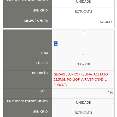
UNIDADE
BOTUCATU
670,0000
2
3357210
GERAIS LEUPRORRELINA, ACETATO
22,5MG, PO LIOF, A/FA/SP C/S/DIL,
SUBCUT.
190
UNIDADE
BOTUCATU