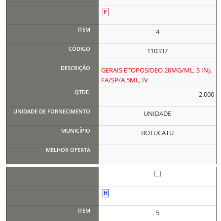
4
110337
GERAIS ETOPOSIDEO 20MG/ML, S INJ,
FA/SP/A 5ML, IV
2.000
UNIDADE
BOTUCATU
5