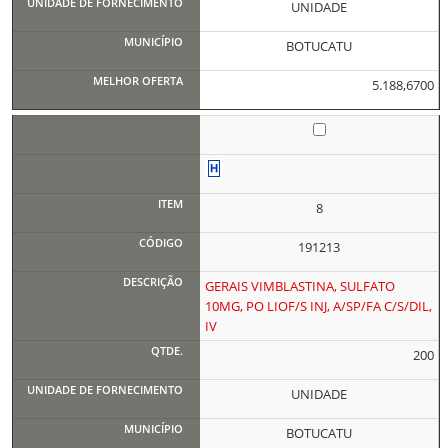
UNIDADE
BOTUCATU
5.188,6700
8
191213
GERAIS VIMBLASTINA, SULFATO
10MG, PO LIOF/S INJ, A/SP/FA C/S/DIL,
IV
200
UNIDADE
BOTUCATU