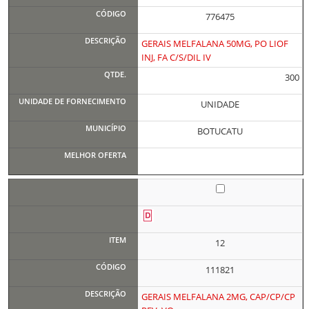
776475
GERAIS MELFALANA 50MG, PO LIOF
INJ, FA C/S/DIL IV
300
UNIDADE
BOTUCATU
12
111821
GERAIS MELFALANA 2MG, CAP/CP/CP