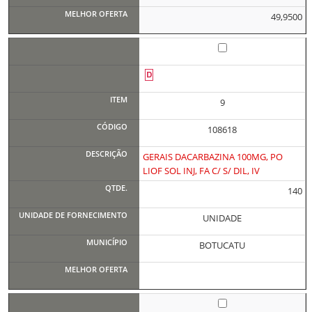
49,9500
9
108618
GERAIS DACARBAZINA 100MG, PO
LIOF SOL INJ, FA C/ S/ DIL, IV
140
UNIDADE
BOTUCATU