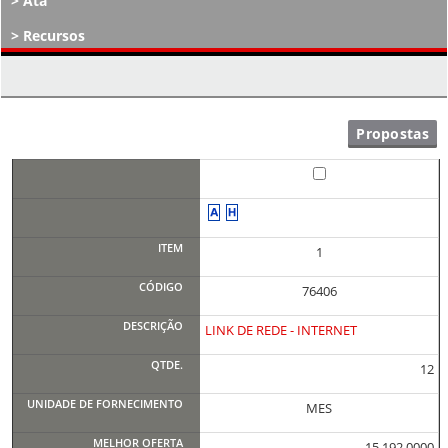
Ata
Recursos
Atos Decisórios
1
76406
LINK DE REDE - INTERNET
12
MES
15.192,0000