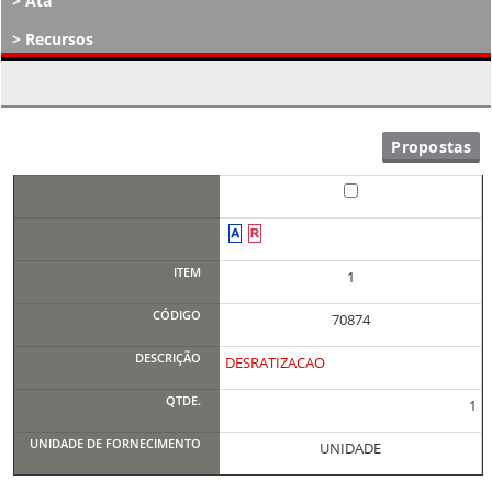
Ata
Recursos
Atos Decisórios
1
70874
DESRATIZACAO
1
UNIDADE