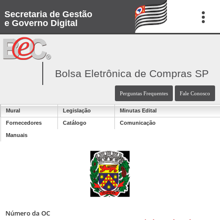
Secretaria de Gestão
e Governo Digital
Bolsa Eletrônica de Compras SP
Perguntas Frequentes
Fale Conosco
Mural
Legislação
Minutas Edital
Fornecedores
Catálogo
Comunicação
Manuais
Número da OC