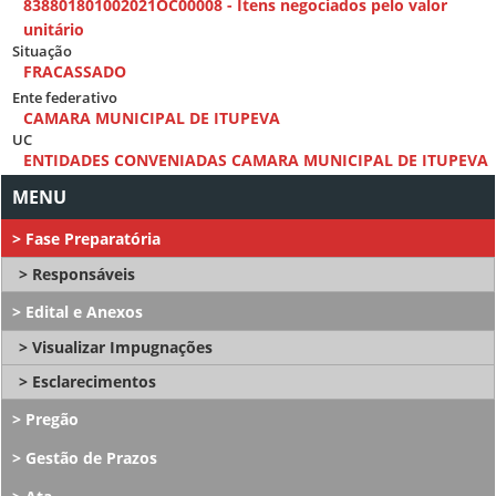
838801801002021OC00008 - Itens negociados pelo valor
unitário
Situação
FRACASSADO
Ente federativo
CAMARA MUNICIPAL DE ITUPEVA
UC
ENTIDADES CONVENIADAS CAMARA MUNICIPAL DE ITUPEVA
Fase Preparatória
Responsáveis
Edital e Anexos
Visualizar Impugnações
Esclarecimentos
Pregão
Gestão de Prazos