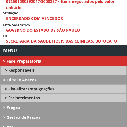
092501090592017OC00387 - Itens negociados pelo valor
unitário
Situação
ENCERRADO COM VENCEDOR
Ente federativo
GOVERNO DO ESTADO DE SÃO PAULO
UC
SECRETARIA DA SAUDE HOSP. DAS CLINICAS, BOTUCATU
Fase Preparatória
Responsáveis
Edital e Anexos
Visualizar Impugnações
Esclarecimentos
Pregão
Gestão de Prazos