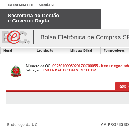
saopaulo.sp.gov.br
Cidadão SP
Secretaria de Gestão
e Governo Digital
Bolsa Eletrônica de Compras S
Mural
Legislação
Minutas Edital
Fornecedores
092501090592017OC00055 - Itens negociado
Número da OC
ENCERRADO COM VENCEDOR
Situação
Fase 
AV PROFESS
Endereço da UC