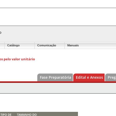
P
Catálogo
Comunicação
Manuais
s pelo valor unitário
Fase Preparatória
Edital e Anexos
Preg
TIPO DE
TAMANHO DO