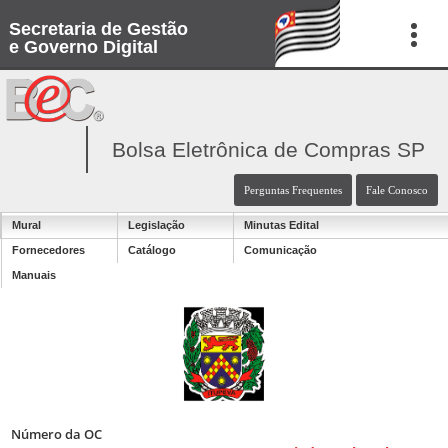
Secretaria de Gestão
e Governo Digital
Bolsa Eletrônica de Compras SP
Perguntas Frequentes
Fale Conosco
Mural
Legislação
Minutas Edital
Fornecedores
Catálogo
Comunicação
Manuais
Número da OC