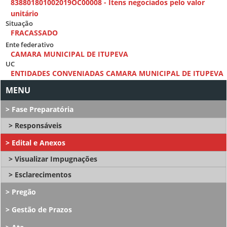
838801801002019OC00008 - Itens negociados pelo valor
unitário
Situação
FRACASSADO
Ente federativo
CAMARA MUNICIPAL DE ITUPEVA
UC
ENTIDADES CONVENIADAS CAMARA MUNICIPAL DE ITUPEVA
Fase Preparatória
Responsáveis
Edital e Anexos
Visualizar Impugnações
Esclarecimentos
Pregão
Gestão de Prazos