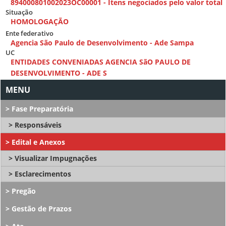
894000801002023OC00001 - Itens negociados pelo valor total
Situação
HOMOLOGAÇÃO
Ente federativo
Agencia São Paulo de Desenvolvimento - Ade Sampa
UC
ENTIDADES CONVENIADAS AGENCIA SãO PAULO DE
DESENVOLVIMENTO - ADE S
Fase Preparatória
Responsáveis
Edital e Anexos
Visualizar Impugnações
Esclarecimentos
Pregão
Gestão de Prazos