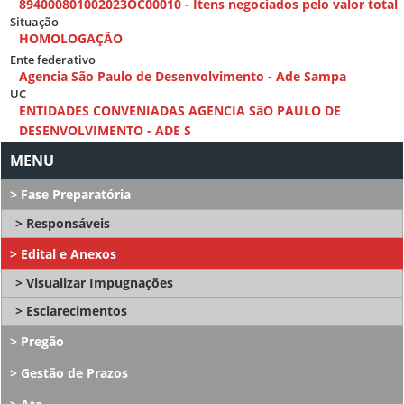
894000801002023OC00010 - Itens negociados pelo valor total
Situação
HOMOLOGAÇÃO
Ente federativo
Agencia São Paulo de Desenvolvimento - Ade Sampa
UC
ENTIDADES CONVENIADAS AGENCIA SãO PAULO DE
DESENVOLVIMENTO - ADE S
Fase Preparatória
Responsáveis
Edital e Anexos
Visualizar Impugnações
Esclarecimentos
Pregão
Gestão de Prazos