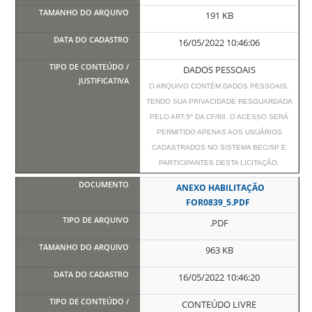
191 KB
16/05/2022 10:46:06
DADOS PESSOAIS
O ARQUIVO CONTÉM DADOS PESSOAIS,
TENDO SUA PRIVACIDADE RESGUARDADA
PELO ART.5º DA CF/88. O ACESSO SERÁ
PERMITIDO APENAS AOS USUÁRIOS
CADASTRADOS NO SISTEMA BEC/SP E
PARTICIPANTES DESTA LICITAÇÃO.
ANEXO HABILITAÇÃO
FOR0839_5.PDF
.PDF
963 KB
16/05/2022 10:46:20
CONTEÚDO LIVRE