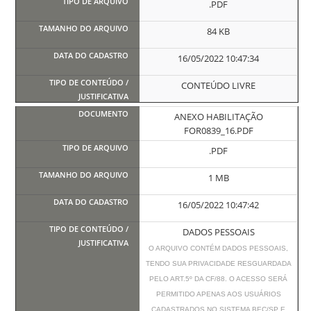
.PDF
84 KB
16/05/2022 10:47:34
CONTEÚDO LIVRE
ANEXO HABILITAÇÃO
FOR0839_16.PDF
.PDF
1 MB
16/05/2022 10:47:42
DADOS PESSOAIS
O ARQUIVO CONTÉM DADOS PESSOAIS,
TENDO SUA PRIVACIDADE RESGUARDADA
PELO ART.5º DA CF/88. O ACESSO SERÁ
PERMITIDO APENAS AOS USUÁRIOS
CADASTRADOS NO SISTEMA BEC/SP E