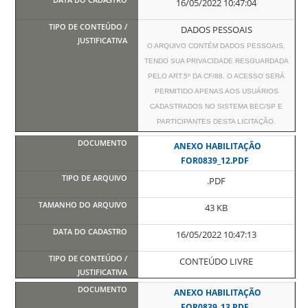
16/05/2022 10:47:04
DADOS PESSOAIS
O ARQUIVO CONTÉM DADOS PESSOAIS,
TENDO SUA PRIVACIDADE RESGUARDADA
PELO ART.5º DA CF/88. O ACESSO SERÁ
PERMITIDO APENAS AOS USUÁRIOS
CADASTRADOS NO SISTEMA BEC/SP E
PARTICIPANTES DESTA LICITAÇÃO.
ANEXO HABILITAÇÃO
FOR0839_12.PDF
.PDF
43 KB
16/05/2022 10:47:13
CONTEÚDO LIVRE
ANEXO HABILITAÇÃO
FOR0839_13.PDF