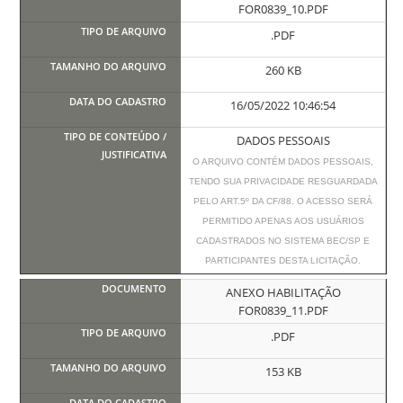
FOR0839_10.PDF
.PDF
260 KB
16/05/2022 10:46:54
DADOS PESSOAIS
O ARQUIVO CONTÉM DADOS PESSOAIS,
TENDO SUA PRIVACIDADE RESGUARDADA
PELO ART.5º DA CF/88. O ACESSO SERÁ
PERMITIDO APENAS AOS USUÁRIOS
CADASTRADOS NO SISTEMA BEC/SP E
PARTICIPANTES DESTA LICITAÇÃO.
ANEXO HABILITAÇÃO
FOR0839_11.PDF
.PDF
153 KB