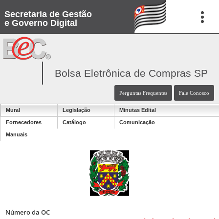
Secretaria de Gestão
e Governo Digital
Bolsa Eletrônica de Compras SP
Perguntas Frequentes
Fale Conosco
Mural
Legislação
Minutas Edital
Fornecedores
Catálogo
Comunicação
Manuais
Número da OC