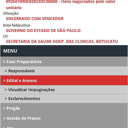
092501090592023OC00080 - Itens negociados pelo valor
unitário
Situação
ENCERRADO COM VENCEDOR
Ente federativo
GOVERNO DO ESTADO DE SÃO PAULO
UC
SECRETARIA DA SAUDE HOSP. DAS CLINICAS, BOTUCATU
Fase Preparatória
Responsáveis
Edital e Anexos
Visualizar Impugnações
Esclarecimentos
Pregão
Gestão de Prazos