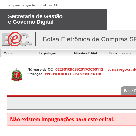
saopaulo.sp.gov.br
Cidadão SP
Secretaria de Gestão
e Governo Digital
Bolsa Eletrônica de Compras S
Mural
Legislação
Minutas Edital
Fornecedores
092501090592017OC00112 - Itens negociado
Número da OC
ENCERRADO COM VENCEDOR
Situação
Fase 
Não existem impugnações para este edital.