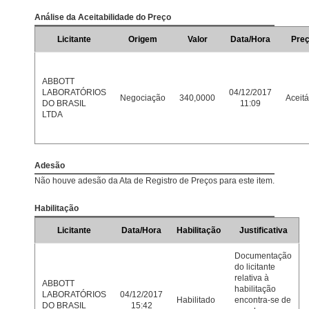
Análise da Aceitabilidade do Preço
Licitante
Origem
Valor
Data/Hora
Pre
ABBOTT
LABORATÓRIOS
04/12/2017
Negociação
340,0000
Aceitá
DO BRASIL
11:09
LTDA
Adesão
Não houve adesão da Ata de Registro de Preços para este item.
Habilitação
Licitante
Data/Hora
Habilitação
Justificativa
Documentação
do licitante
relativa à
ABBOTT
habilitação
LABORATÓRIOS
04/12/2017
Habilitado
encontra-se de
DO BRASIL
15:42