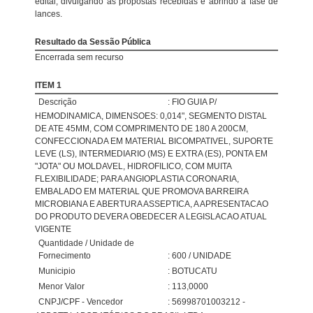
edital, divulgando as propostas recebidas e abrindo a fase de
lances.
Resultado da Sessão Pública
Encerrada sem recurso
ITEM 1
Descrição
: FIO GUIA P/
HEMODINAMICA, DIMENSOES: 0,014", SEGMENTO DISTAL
DE ATE 45MM, COM COMPRIMENTO DE 180 A 200CM,
CONFECCIONADA EM MATERIAL BICOMPATIVEL, SUPORTE
LEVE (LS), INTERMEDIARIO (MS) E EXTRA (ES), PONTA EM
"JOTA" OU MOLDAVEL, HIDROFILICO, COM MUITA
FLEXIBILIDADE; PARA ANGIOPLASTIA CORONARIA,
EMBALADO EM MATERIAL QUE PROMOVA BARREIRA
MICROBIANA E ABERTURA ASSEPTICA, A APRESENTACAO
DO PRODUTO DEVERA OBEDECER A LEGISLACAO ATUAL
VIGENTE
Quantidade / Unidade de
Fornecimento
: 600 / UNIDADE
Municipio
: BOTUCATU
Menor Valor
: 113,0000
CNPJ/CPF - Vencedor
: 56998701003212 -