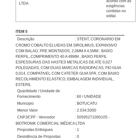
acordo com as
LTDA
exigências
contidas no
edital.
ITEM 5
Descrição
: STENT, CORONARIO EM
CROMO COBALTO ELUIDAS EM SIROLIMUS, EXPANSIVO
COM BALAO, PRE MONTADOS, 2,0MM A 4,5MM , BAIXO
PERFIL, COMPRIMENTO 40 A 48MM , BAIXO PERFIL
ESPESSURAS DAS HASTES METALICAS DE ATE 0,027
POLEGADAS, COM DUAS MARCAS RADIOPACAS, FIO GUIA
0,014, COMPATIVEL COM CATETER GUIA 5FR, COM BAIXO
RECOLHIMENTO ELASTICO, EMBALAGEM INDIVIDUAL,
ESTERIL
Quantidade / Unidade de
Fornecimento
: 60 / UNIDADE
Municipio
: BOTUCATU
Menor Valor
: 2.034,5000
CNPJ/CPF - Vencedor
: 50595271000105 -
BIOTRONIK COMERCIAL MÉDICA LTDA
Propostas Entregues
: 1
Desistência de Propostas
: 0