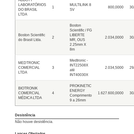
ABBOTT
LABORATÓRIOS
MULTILINK 8
1
800,0000
30
DO BRASIL
SV
LTDA
Boston
Scientific / FG
Boston Scientific
LIBERTE
2
2.034,0000
30
do Brasil Ltda.
MR, OUS
2.25mm X
8m
Medtronic -
MEDTRONIC
INT22508X
COMERCIAL
3
2.034,5000
29
até
LTDA
INT40030X
PROKINETIC
BIOTRONIK
ENERGY
COMERCIAL
4
1.627.600,0000
30
Comprimento
MÉDICA LTDA
9 a 26mm
Desistência
Não houve desistência.
Lances Ofertados