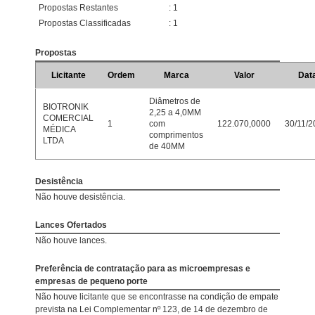
Propostas Restantes
: 1
Propostas Classificadas
: 1
Propostas
Licitante
Ordem
Marca
Valor
Dat
Diâmetros de
BIOTRONIK
2,25 a 4,0MM
COMERCIAL
1
com
122.070,0000
30/11/2
MÉDICA
comprimentos
LTDA
de 40MM
Desistência
Não houve desistência.
Lances Ofertados
Não houve lances.
Preferência de contratação para as microempresas e
empresas de pequeno porte
Não houve licitante que se encontrasse na condição de empate
prevista na Lei Complementar nº 123, de 14 de dezembro de