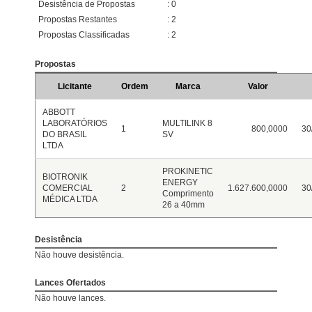
Desistência de Propostas
: 0
Propostas Restantes
: 2
Propostas Classificadas
: 2
Propostas
Licitante
Ordem
Marca
Valor
ABBOTT
LABORATÓRIOS
MULTILINK 8
1
800,0000
30
DO BRASIL
SV
LTDA
PROKINETIC
BIOTRONIK
ENERGY
COMERCIAL
2
1.627.600,0000
30
Comprimento
MÉDICA LTDA
26 a 40mm
Desistência
Não houve desistência.
Lances Ofertados
Não houve lances.