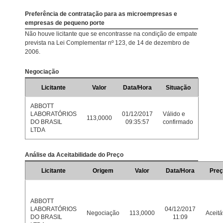
Preferência de contratação para as microempresas e
empresas de pequeno porte
Não houve licitante que se encontrasse na condição de empate
prevista na Lei Complementar nº 123, de 14 de dezembro de
2006.
Negociação
Licitante
Valor
Data/Hora
Situação
ABBOTT
LABORATÓRIOS
01/12/2017
Válido e
113,0000
DO BRASIL
09:35:57
confirmado
LTDA
Análise da Aceitabilidade do Preço
Licitante
Origem
Valor
Data/Hora
Pre
ABBOTT
LABORATÓRIOS
04/12/2017
Negociação
113,0000
Aceitá
DO BRASIL
11:09