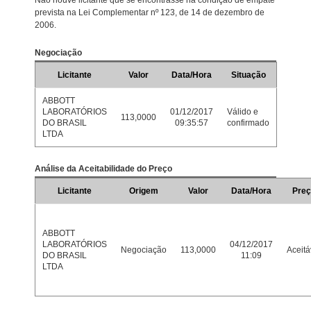
Não houve licitante que se encontrasse na condição de empate
prevista na Lei Complementar nº 123, de 14 de dezembro de
2006.
Negociação
Licitante
Valor
Data/Hora
Situação
ABBOTT
LABORATÓRIOS
01/12/2017
Válido e
113,0000
DO BRASIL
09:35:57
confirmado
LTDA
Análise da Aceitabilidade do Preço
Licitante
Origem
Valor
Data/Hora
Pre
ABBOTT
LABORATÓRIOS
04/12/2017
Negociação
113,0000
Aceitá
DO BRASIL
11:09
LTDA