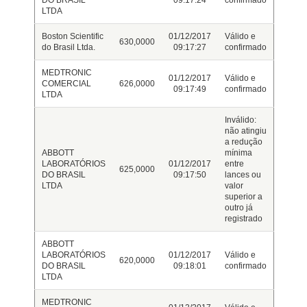
DO BRASIL
09:17:24
confirmado
LTDA
Boston Scientific
01/12/2017
Válido e
630,0000
do Brasil Ltda.
09:17:27
confirmado
MEDTRONIC
01/12/2017
Válido e
COMERCIAL
626,0000
09:17:49
confirmado
LTDA
Inválido:
não atingiu
a redução
ABBOTT
mínima
LABORATÓRIOS
01/12/2017
entre
625,0000
DO BRASIL
09:17:50
lances ou
LTDA
valor
superior a
outro já
registrado
ABBOTT
LABORATÓRIOS
01/12/2017
Válido e
620,0000
DO BRASIL
09:18:01
confirmado
LTDA
MEDTRONIC