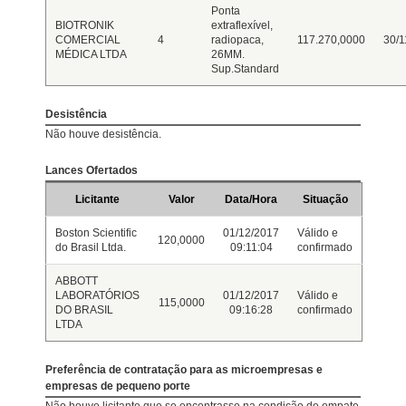
Ponta
BIOTRONIK
extraflexível,
COMERCIAL
4
radiopaca,
117.270,0000
30/1
MÉDICA LTDA
26MM.
Sup.Standard
Desistência
Não houve desistência.
Lances Ofertados
Licitante
Valor
Data/Hora
Situação
Boston Scientific
01/12/2017
Válido e
120,0000
do Brasil Ltda.
09:11:04
confirmado
ABBOTT
LABORATÓRIOS
01/12/2017
Válido e
115,0000
DO BRASIL
09:16:28
confirmado
LTDA
Preferência de contratação para as microempresas e
empresas de pequeno porte