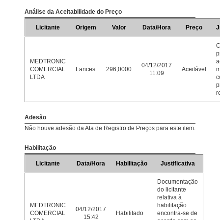
Análise da Aceitabilidade do Preço
Licitante
Origem
Valor
Data/Hora
Preço
J
C
p
MEDTRONIC
a
04/12/2017
COMERCIAL
Lances
296,0000
Aceitável
m
11:09
LTDA
c
p
r
Adesão
Não houve adesão da Ata de Registro de Preços para este item.
Habilitação
Licitante
Data/Hora
Habilitação
Justificativa
Documentação
do licitante
relativa à
MEDTRONIC
habilitação
04/12/2017
COMERCIAL
Habilitado
encontra-se de
15:42