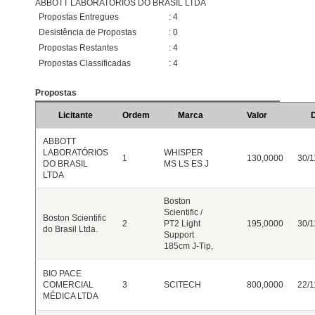
ABBOTT LABORATÓRIOS DO BRASIL LTDA
Propostas Entregues
: 4
Desistência de Propostas
: 0
Propostas Restantes
: 4
Propostas Classificadas
: 4
Propostas
Licitante
Ordem
Marca
Valor
D
ABBOTT
LABORATÓRIOS
WHISPER
1
130,0000
30/1
DO BRASIL
MS LS ES J
LTDA
Boston
Scientific /
Boston Scientific
2
PT2 Light
195,0000
30/1
do Brasil Ltda.
Support
185cm J-Tip,
BIO PACE
COMERCIAL
3
SCITECH
800,0000
22/1
MÉDICA LTDA