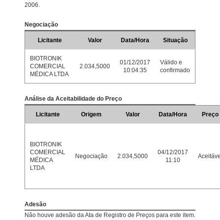
2006.
Negociação
Licitante
Valor
Data/Hora
Situação
BIOTRONIK
01/12/2017
Válido e
COMERCIAL
2.034,5000
10:04:35
confirmado
MÉDICA LTDA
Análise da Aceitabilidade do Preço
Licitante
Origem
Valor
Data/Hora
Preço
BIOTRONIK
COMERCIAL
04/12/2017
Negociação
2.034,5000
Aceitáve
MÉDICA
11:10
LTDA
Adesão
Não houve adesão da Ata de Registro de Preços para este item.