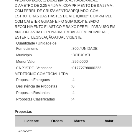
PRE-MONTADO, C/ DUAS MARCAS RADIOPACAS,
DIAMETRO DE 2,25 A 4,5MM, COMPRIMENTO DE 8 A 27MM,
COM PERFIL DE CRUZAMENTOADEQUADO, COM
ESTRUTURAS DAS HASTES DE ATE 0,0032", COMPATIVEL
COM CATETER GUIA 5F E FIO GUIA 0,014" E BAIXO
RECOLHIMENTO ELASTICO E BAIXO PERFIL, PARA USO EM
ANGIOPLASTIA CORONARIA, EMBALAGEM INDIVIDUAL,
ESTERIL, LEGISLAÇÃO ATUAL VIGENTE
Quantidade / Unidade de
Fornecimento
: 800 / UNIDADE
Municipio
: BOTUCATU
Menor Valor
: 296,0000
CNPJ/CPF - Vencedor
: 01772798000233 -
MEDTRONIC COMERCIAL LTDA
Propostas Entregues
: 4
Desistência de Propostas
: 0
Propostas Restantes
: 4
Propostas Classificadas
: 4
Propostas
Licitante
Ordem
Marca
Valor