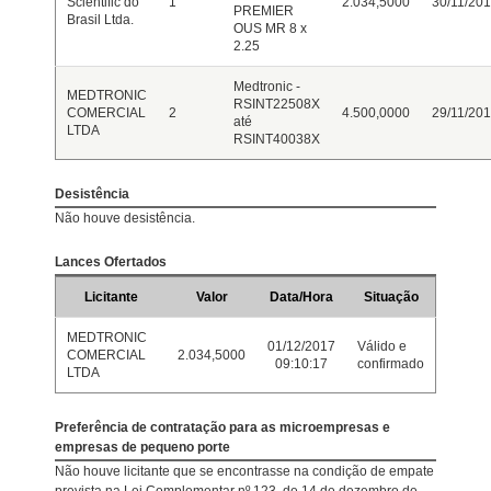
Scientific do
1
2.034,5000
30/11/201
PREMIER
Brasil Ltda.
OUS MR 8 x
2.25
Medtronic -
MEDTRONIC
RSINT22508X
COMERCIAL
2
4.500,0000
29/11/201
até
LTDA
RSINT40038X
Desistência
Não houve desistência.
Lances Ofertados
Licitante
Valor
Data/Hora
Situação
MEDTRONIC
01/12/2017
Válido e
COMERCIAL
2.034,5000
09:10:17
confirmado
LTDA
Preferência de contratação para as microempresas e
empresas de pequeno porte
Não houve licitante que se encontrasse na condição de empate