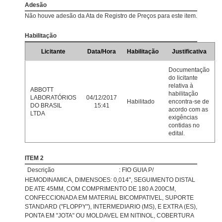
Adesão
Não houve adesão da Ata de Registro de Preços para este item.
Habilitação
Licitante
Data/Hora
Habilitação
Justificativa
Documentação
do licitante
relativa à
ABBOTT
habilitação
LABORATÓRIOS
04/12/2017
Habilitado
encontra-se de
DO BRASIL
15:41
acordo com as
LTDA
exigências
contidas no
edital.
ITEM 2
Descrição
: FIO GUIA P/
HEMODINAMICA, DIMENSOES: 0,014", SEGUIMENTO DISTAL
DE ATE 45MM, COM COMPRIMENTO DE 180 A 200CM,
CONFECCIONADA EM MATERIAL BICOMPATIVEL, SUPORTE
STANDARD ("FLOPPY"), INTERMEDIARIO (MS), E EXTRA (ES),
PONTA EM "JOTA" OU MOLDAVEL EM NITINOL, COBERTURA