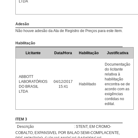
LTDA
Adesão
Não houve adesão da Ata de Registro de Preços para este item.
Habilitação
Licitante
Data/Hora
Habilitação
Justificativa
Documentação
do licitante
relativa à
ABBOTT
habilitação
LABORATÓRIOS
04/12/2017
Habilitado
encontra-se de
DO BRASIL
15:41
acordo com as
LTDA
exigências
contidas no
edital.
ITEM 3
Descrição
: STENT, EM CROMO-
COBALTO, EXPANSIVEL POR BALAO SEMI-COMPLACENTE,