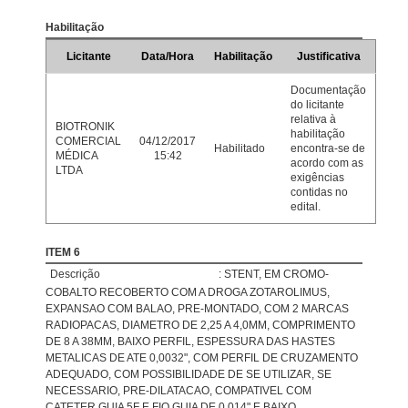
Habilitação
Licitante
Data/Hora
Habilitação
Justificativa
Documentação
do licitante
relativa à
BIOTRONIK
habilitação
COMERCIAL
04/12/2017
Habilitado
encontra-se de
MÉDICA
15:42
acordo com as
LTDA
exigências
contidas no
edital.
ITEM 6
Descrição
: STENT, EM CROMO-
COBALTO RECOBERTO COM A DROGA ZOTAROLIMUS,
EXPANSAO COM BALAO, PRE-MONTADO, COM 2 MARCAS
RADIOPACAS, DIAMETRO DE 2,25 A 4,0MM, COMPRIMENTO
DE 8 A 38MM, BAIXO PERFIL, ESPESSURA DAS HASTES
METALICAS DE ATE 0,0032", COM PERFIL DE CRUZAMENTO
ADEQUADO, COM POSSIBILIDADE DE SE UTILIZAR, SE
NECESSARIO, PRE-DILATACAO, COMPATIVEL COM
CATETER GUIA 5F E FIO GUIA DE 0,014" E BAIXO