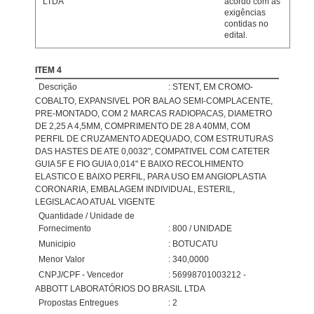
LTDA
acordo com as
exigências
contidas no
edital.
ITEM 4
Descrição
: STENT, EM CROMO-
COBALTO, EXPANSIVEL POR BALAO SEMI-COMPLACENTE,
PRE-MONTADO, COM 2 MARCAS RADIOPACAS, DIAMETRO
DE 2,25 A 4,5MM, COMPRIMENTO DE 28 A 40MM, COM
PERFIL DE CRUZAMENTO ADEQUADO, COM ESTRUTURAS
DAS HASTES DE ATE 0,0032", COMPATIVEL COM CATETER
GUIA 5F E FIO GUIA 0,014" E BAIXO RECOLHIMENTO
ELASTICO E BAIXO PERFIL, PARA USO EM ANGIOPLASTIA
CORONARIA, EMBALAGEM INDIVIDUAL, ESTERIL,
LEGISLACAO ATUAL VIGENTE
Quantidade / Unidade de
Fornecimento
: 800 / UNIDADE
Municipio
: BOTUCATU
Menor Valor
: 340,0000
CNPJ/CPF - Vencedor
: 56998701003212 -
ABBOTT LABORATÓRIOS DO BRASIL LTDA
Propostas Entregues
: 2