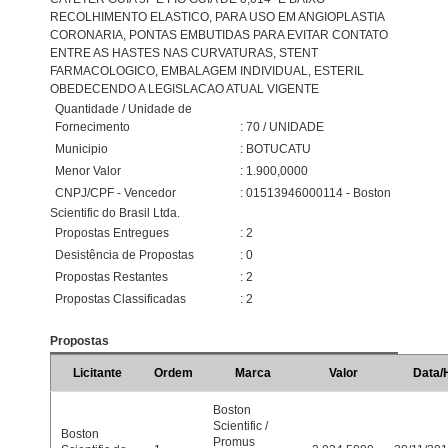
RECOLHIMENTO ELASTICO, PARA USO EM ANGIOPLASTIA
CORONARIA, PONTAS EMBUTIDAS PARA EVITAR CONTATO
ENTRE AS HASTES NAS CURVATURAS, STENT
FARMACOLOGICO, EMBALAGEM INDIVIDUAL, ESTERIL
OBEDECENDO A LEGISLACAO ATUAL VIGENTE
Quantidade / Unidade de
Fornecimento
: 70 / UNIDADE
Municipio
: BOTUCATU
Menor Valor
: 1.900,0000
CNPJ/CPF - Vencedor
: 01513946000114 - Boston
Scientific do Brasil Ltda.
Propostas Entregues
: 2
Desistência de Propostas
: 0
Propostas Restantes
: 2
Propostas Classificadas
: 2
Propostas
Licitante
Ordem
Marca
Valor
Data/
Boston
Scientific /
Boston
Promus