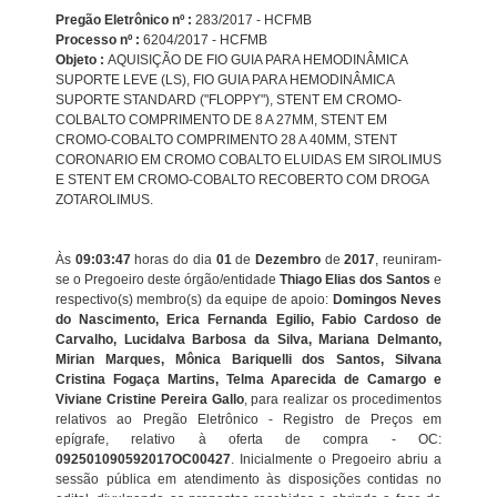
Pregão Eletrônico nº :
283/2017 - HCFMB
Processo nº :
6204/2017 - HCFMB
Objeto :
AQUISIÇÃO DE FIO GUIA PARA HEMODINÂMICA
SUPORTE LEVE (LS), FIO GUIA PARA HEMODINÂMICA
SUPORTE STANDARD ("FLOPPY"), STENT EM CROMO-
COLBALTO COMPRIMENTO DE 8 A 27MM, STENT EM
CROMO-COBALTO COMPRIMENTO 28 A 40MM, STENT
CORONARIO EM CROMO COBALTO ELUIDAS EM SIROLIMUS
E STENT EM CROMO-COBALTO RECOBERTO COM DROGA
ZOTAROLIMUS.
Às
09:03:47
horas do dia
01
de
Dezembro
de
2017
, reuniram-
se o Pregoeiro deste órgão/entidade
Thiago Elias dos Santos
e
respectivo(s) membro(s) da equipe de apoio:
Domingos Neves
do Nascimento, Erica Fernanda Egilio, Fabio Cardoso de
Carvalho, Lucidalva Barbosa da Silva, Mariana Delmanto,
Mirian Marques, Mônica Bariquelli dos Santos, Silvana
Cristina Fogaça Martins, Telma Aparecida de Camargo e
Viviane Cristine Pereira Gallo
, para realizar os procedimentos
relativos ao Pregão Eletrônico - Registro de Preços em
epígrafe, relativo à oferta de compra - OC:
092501090592017OC00427
. Inicialmente o Pregoeiro abriu a
sessão pública em atendimento às disposições contidas no