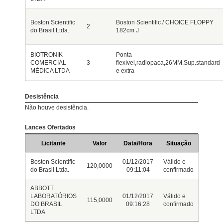
Boston Scientific
Boston Scientific / CHOICE FLOPPY
2
do Brasil Ltda.
182cm J
BIOTRONIK
Ponta
COMERCIAL
3
flexível,radiopaca,26MM.Sup.standard
MÉDICA LTDA
e extra
Desistência
Não houve desistência.
Lances Ofertados
Licitante
Valor
Data/Hora
Situação
Boston Scientific
01/12/2017
Válido e
120,0000
do Brasil Ltda.
09:11:04
confirmado
ABBOTT
LABORATÓRIOS
01/12/2017
Válido e
115,0000
DO BRASIL
09:16:28
confirmado
LTDA