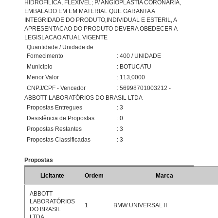
HIDROFILICA, FLEXIVEL; P/ ANGIOPLASTIA CORONARIA,
EMBALADO EM EM MATERIAL QUE GARANTA A
INTEGRIDADE DO PRODUTO,INDIVIDUAL E ESTERIL, A
APRESENTACAO DO PRODUTO DEVERA OBEDECER A
LEGISLACAO ATUAL VIGENTE
Quantidade / Unidade de
Fornecimento
: 400 / UNIDADE
Municipio
: BOTUCATU
Menor Valor
: 113,0000
CNPJ/CPF - Vencedor
: 56998701003212 -
ABBOTT LABORATÓRIOS DO BRASIL LTDA
Propostas Entregues
: 3
Desistência de Propostas
: 0
Propostas Restantes
: 3
Propostas Classificadas
: 3
Propostas
Licitante
Ordem
Marca
ABBOTT
LABORATÓRIOS
1
BMW UNIVERSAL II
DO BRASIL
LTDA