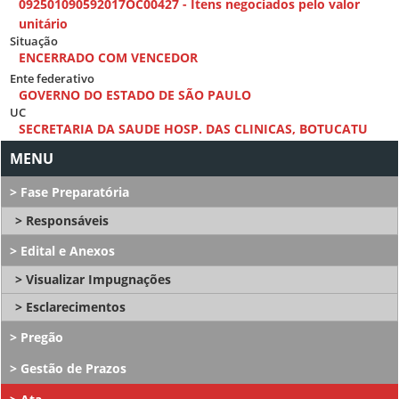
092501090592017OC00427 - Itens negociados pelo valor
unitário
Situação
ENCERRADO COM VENCEDOR
Ente federativo
GOVERNO DO ESTADO DE SÃO PAULO
UC
SECRETARIA DA SAUDE HOSP. DAS CLINICAS, BOTUCATU
Fase Preparatória
Responsáveis
Edital e Anexos
Visualizar Impugnações
Esclarecimentos
Pregão
Gestão de Prazos