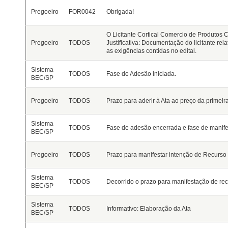
Pregoeiro
FOR0042
Obrigada!
O Licitante
Cortical Comercio de Produtos C
Pregoeiro
TODOS
Justificativa: Documentação do licitante rel
as exigências contidas no edital.
Sistema
TODOS
Fase de Adesão iniciada.
BEC/SP
Pregoeiro
TODOS
Prazo para aderir à Ata ao preço da primeira
Sistema
TODOS
Fase de adesão encerrada e fase de manifes
BEC/SP
Pregoeiro
TODOS
Prazo para manifestar intenção de Recurso
Sistema
TODOS
Decorrido o prazo para manifestação de rec
BEC/SP
Sistema
TODOS
Informativo: Elaboração da Ata
BEC/SP