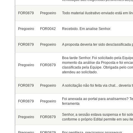
FOR0879
Pregoeiro
Todo material ilustrativo enviado está em lí
Pregoeiro
FOR0042
Recebido. Em analise Senhor.
FOR0879
Pregoeiro
A proposta deveria ter sido desclassificada 
Boa tarde Senhor. Foi solicitado pela Equi
momento da análise da Proposta e foi encam
Pregoeiro
FOR0879
classificada pela Equipe. Obrigada pelo come
atendeu ao solicitado.
FOR0879
Pregoeiro
A solicitação não foi feita via chat... deveria
Foi anexada ao portal para analisarmos? Tem
FOR0879
Pregoeiro
ferramenta
Senhor, a sessão estava suspensa e foi sol
Pregoeiro
FOR0879
conforme o próprio Edital permite em seu it
Pregoeiro
FOR0879
Por gentileza, precisamos prosseguir.