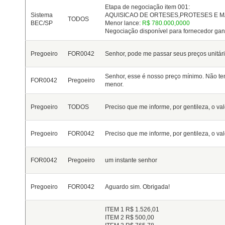
Etapa de negociação item 001:
Sistema
AQUISICAO DE ORTESES,PROTESES E MA
TODOS
BEC/SP
Menor lance:
R$ 780.000,0000
Negociação disponível para fornecedor ga
Pregoeiro
FOR0042
Senhor, pode me passar seus preços unitário
Senhor, esse é nosso preço mínimo. Não te
FOR0042
Pregoeiro
menor.
Pregoeiro
TODOS
Preciso que me informe, por gentileza, o va
Pregoeiro
FOR0042
Preciso que me informe, por gentileza, o va
FOR0042
Pregoeiro
um instante senhor
Pregoeiro
FOR0042
Aguardo sim. Obrigada!
ITEM 1 R$ 1.526,01
ITEM 2 R$ 500,00