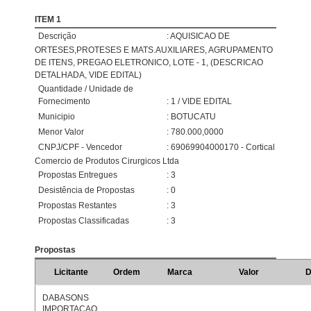
ITEM 1
Descrição
: AQUISICAO DE
ORTESES,PROTESES E MATS.AUXILIARES, AGRUPAMENTO
DE ITENS, PREGAO ELETRONICO, LOTE - 1, (DESCRICAO
DETALHADA, VIDE EDITAL)
Quantidade / Unidade de
Fornecimento
: 1 / VIDE EDITAL
Municipio
: BOTUCATU
Menor Valor
: 780.000,0000
CNPJ/CPF - Vencedor
: 69069904000170 - Cortical
Comercio de Produtos Cirurgicos Ltda
Propostas Entregues
: 3
Desistência de Propostas
: 0
Propostas Restantes
: 3
Propostas Classificadas
: 3
Propostas
Licitante
Ordem
Marca
Valor
D
DABASONS
IMPORTACAO