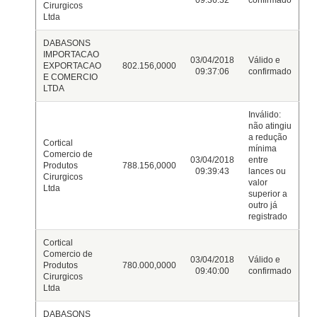
09:36:32
confirmado
Cirurgicos
Ltda
DABASONS
IMPORTACAO
03/04/2018
Válido e
EXPORTACAO
802.156,0000
09:37:06
confirmado
E COMERCIO
LTDA
Inválido:
não atingiu
a redução
Cortical
mínima
Comercio de
03/04/2018
entre
Produtos
788.156,0000
09:39:43
lances ou
Cirurgicos
valor
Ltda
superior a
outro já
registrado
Cortical
Comercio de
03/04/2018
Válido e
Produtos
780.000,0000
09:40:00
confirmado
Cirurgicos
Ltda
DABASONS