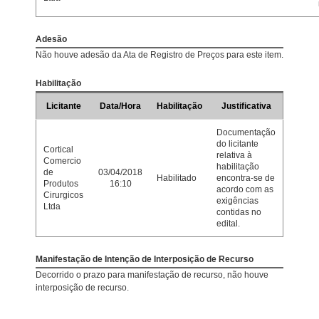
Adesão
Não houve adesão da Ata de Registro de Preços para este item.
Habilitação
Licitante
Data/Hora
Habilitação
Justificativa
Documentação
do licitante
Cortical
relativa à
Comercio
habilitação
de
03/04/2018
Habilitado
encontra-se de
Produtos
16:10
acordo com as
Cirurgicos
exigências
Ltda
contidas no
edital.
Manifestação de Intenção de Interposição de Recurso
Decorrido o prazo para manifestação de recurso, não houve
interposição de recurso.