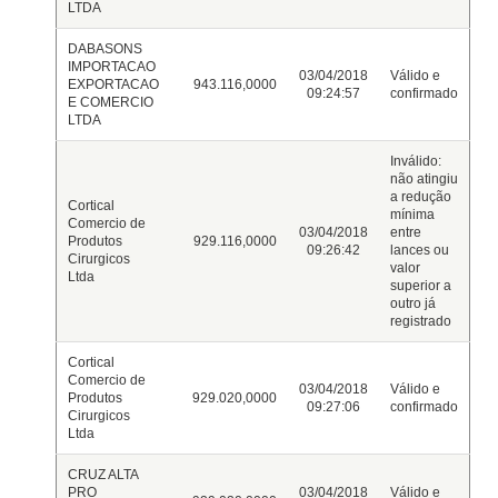
LTDA
DABASONS
IMPORTACAO
03/04/2018
Válido e
EXPORTACAO
943.116,0000
09:24:57
confirmado
E COMERCIO
LTDA
Inválido:
não atingiu
a redução
Cortical
mínima
Comercio de
03/04/2018
entre
Produtos
929.116,0000
09:26:42
lances ou
Cirurgicos
valor
Ltda
superior a
outro já
registrado
Cortical
Comercio de
03/04/2018
Válido e
Produtos
929.020,0000
09:27:06
confirmado
Cirurgicos
Ltda
CRUZ ALTA
PRO
03/04/2018
Válido e