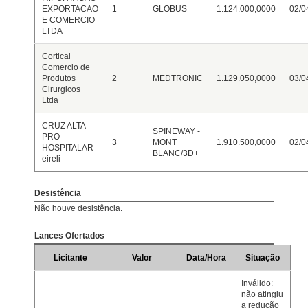
EXPORTACAO
1
GLOBUS
1.124.000,0000
02/0
E COMERCIO
LTDA
Cortical
Comercio de
Produtos
2
MEDTRONIC
1.129.050,0000
03/0
Cirurgicos
Ltda
CRUZ ALTA
SPINEWAY -
PRO
3
MONT
1.910.500,0000
02/0
HOSPITALAR
BLANC/3D+
eireli
Desistência
Não houve desistência.
Lances Ofertados
Licitante
Valor
Data/Hora
Situação
Inválido:
não atingiu
a redução