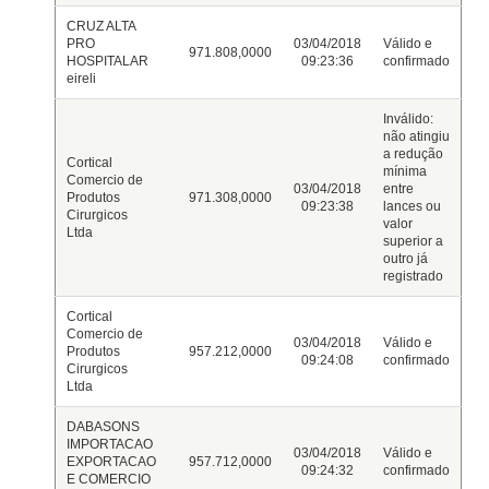
CRUZ ALTA
PRO
03/04/2018
Válido e
971.808,0000
HOSPITALAR
09:23:36
confirmado
eireli
Inválido:
não atingiu
a redução
Cortical
mínima
Comercio de
03/04/2018
entre
Produtos
971.308,0000
09:23:38
lances ou
Cirurgicos
valor
Ltda
superior a
outro já
registrado
Cortical
Comercio de
03/04/2018
Válido e
Produtos
957.212,0000
09:24:08
confirmado
Cirurgicos
Ltda
DABASONS
IMPORTACAO
03/04/2018
Válido e
EXPORTACAO
957.712,0000
09:24:32
confirmado
E COMERCIO