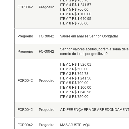
ITEM 3 R$ 765,78
ITEM 4 R$ 1.241,57
FOR0042
Pregoeiro
ITEM 5 R$ 700,00
ITEM 6 R$ 1.100,00
ITEM 7 R$ 1.640,95
ITEM 8 R$ 750,00
Pregoeiro
FOR0042
Valore em analise Senhor. Obrigada!
Senhor, valores aceitos, porém a soma dele
Pregoeiro
FOR0042
correto do total, por gentileza?
ITEM 1 R$ 1.526,01
ITEM 2 R$ 500,00
ITEM 3 R$ 765,78
ITEM 4 R$ 1.241,56
FOR0042
Pregoeiro
ITEM 5 R$ 700,00
ITEM 6 R$ 1.100,00
ITEM 7 R$ 1.640,96
ITEM 8 R$ 750,00
FOR0042
Pregoeiro
A DIFERENÇA ERA DE ARREDONDAMEN
FOR0042
Pregoeiro
MAS AJUSTEI AQUI