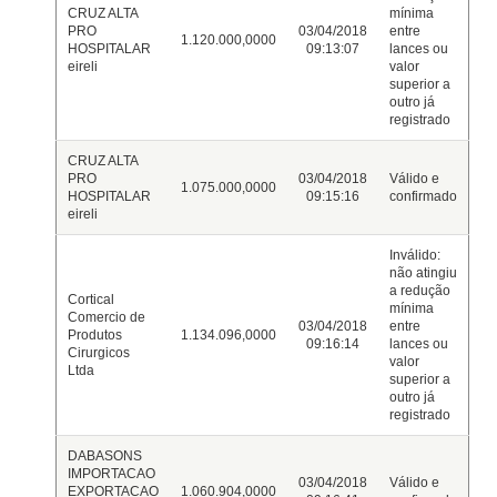
CRUZ ALTA
mínima
PRO
03/04/2018
entre
1.120.000,0000
HOSPITALAR
09:13:07
lances ou
eireli
valor
superior a
outro já
registrado
CRUZ ALTA
PRO
03/04/2018
Válido e
1.075.000,0000
HOSPITALAR
09:15:16
confirmado
eireli
Inválido:
não atingiu
a redução
Cortical
mínima
Comercio de
03/04/2018
entre
Produtos
1.134.096,0000
09:16:14
lances ou
Cirurgicos
valor
Ltda
superior a
outro já
registrado
DABASONS
IMPORTACAO
03/04/2018
Válido e
EXPORTACAO
1.060.904,0000