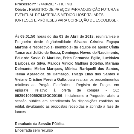
Processo nº :
7448/2017 - HCFMB
Objeto :
REGISTRO DE PREÇOS PARA AQUISIÇÃO FUTURA E
EVENTUAL DE MATERIAIS MÉDICO-HOSPITALARES
(ORTESES E PRÓTESES PARA CORREÇÃO DE ESCOLIOSE).
Às
09:01:50
horas do dia
03
de
Abril
de
2018
, reuniram-se o
Pregoeiro deste órgão/entidade
Silvana Cristina Fogaça
Martins
e respectivo(s) membro(s) da equipe de apoio:
Cíntia
Tamarozzi Julião de Souza, Domingos Neves do Nascimento,
Eduardo Savio O. Mariuba, Erica Fernanda Egilio, Lucidalva
Barbosa da Silva, Marcos Vinicio Mathias Botelho, Mariana
Delmanto, Mirian Marques, Mônica Bariquelli dos Santos,
Telma Aparecida de Camargo, Thiago Elias dos Santos e
Viviane Cristine Pereira Gallo
, para realizar os procedimentos
relativos ao Pregão Eletrônico - Registro de Preços em
epígrafe, relativo à oferta de compra - OC:
092501090592018OC00106
. Inicialmente o Pregoeiro abriu a
sessão pública em atendimento às disposições contidas no
edital, divulgando as propostas recebidas e abrindo a fase de
lances.
Resultado da Sessão Pública
Encerrada sem recurso