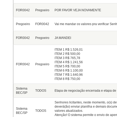
FOR0042
Pregoeiro
POR FAVOR VEJA NOVAMENTE
Pregoeiro
FOR0042
Vai me mandar os valores pra verificar Sen
FOR0042
Pregoeiro
JA MANDEI
ITEM 1 R$ 1.526,01
ITEM 2 R$ 500,00
ITEM 3 R$ 765,78
ITEM 4 R$ 1.241,56
FOR0042
Pregoeiro
ITEM 5 R$ 700,00
ITEM 6 R$ 1.100,00
ITEM 7 R$ 1.640,96
ITEM 8 R$ 750,00
Sistema
TODOS
Etapa de negociação encerrada e etapa de a
BEC/SP
Senhores licitantes, neste momento, o(s) det
deverá(ão) enviar planilha e demais docu
Sistema
TODOS
valores atualizados.
BEC/SP
Atenção! O sistema permite o envio de apen