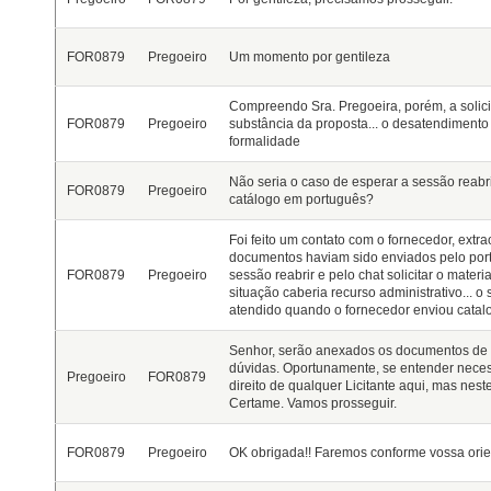
FOR0879
Pregoeiro
Um momento por gentileza
Compreendo Sra. Pregoeira, porém, a solicita
FOR0879
Pregoeiro
substância da proposta... o desatendimento a
formalidade
Não seria o caso de esperar a sessão reabri
FOR0879
Pregoeiro
catálogo em português?
Foi feito um contato com o fornecedor, extrao
documentos haviam sido enviados pelo portal
FOR0879
Pregoeiro
sessão reabrir e pelo chat solicitar o mater
situação caberia recurso administrativo... o 
atendido quando o fornecedor enviou catal
Senhor, serão anexados os documentos de Ha
dúvidas. Oportunamente, se entender neces
Pregoeiro
FOR0879
direito de qualquer Licitante aqui, mas n
Certame. Vamos prosseguir.
FOR0879
Pregoeiro
OK obrigada!! Faremos conforme vossa orie