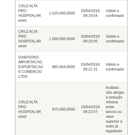
CRUZ ALTA
PRO
03/04/2018
Válido e
1.020.000,0000
HOSPITALAR
09:19:54
confirmado
eireli
CRUZ ALTA
PRO
03/04/2018
Válido e
1.000.000,0000
HOSPITALAR
09:20:05
confirmado
eireli
DABASONS
IMPORTACAO
03/04/2018
Válido e
EXPORTACAO
985.904,0000
09:21:31
confirmado
E COMERCIO
LTDA
Inválido:
não atingiu
a redução
CRUZ ALTA
mínima
PRO
03/04/2018
entre
975.000,0000
HOSPITALAR
09:22:57
lances ou
eireli
valor
superior a
outro já
registrado