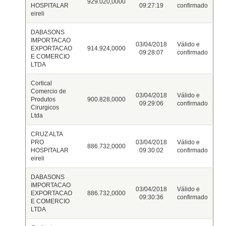
929.020,0000
HOSPITALAR
09:27:19
confirmado
eireli
DABASONS
IMPORTACAO
03/04/2018
Válido e
EXPORTACAO
914.924,0000
09:28:07
confirmado
E COMERCIO
LTDA
Cortical
Comercio de
03/04/2018
Válido e
Produtos
900.828,0000
09:29:06
confirmado
Cirurgicos
Ltda
CRUZ ALTA
PRO
03/04/2018
Válido e
886.732,0000
HOSPITALAR
09:30:02
confirmado
eireli
DABASONS
IMPORTACAO
03/04/2018
Válido e
EXPORTACAO
886.732,0000
09:30:36
confirmado
E COMERCIO
LTDA