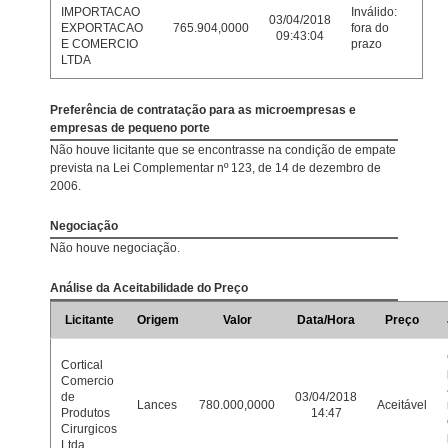
IMPORTACAO
Inválido:
03/04/2018
EXPORTACAO
765.904,0000
fora do
09:43:04
E COMERCIO
prazo
LTDA
Preferência de contratação para as microempresas e
empresas de pequeno porte
Não houve licitante que se encontrasse na condição de empate
prevista na Lei Complementar nº 123, de 14 de dezembro de
2006.
Negociação
Não houve negociação.
Análise da Aceitabilidade do Preço
Licitante
Origem
Valor
Data/Hora
Preço
Cortical
Comercio
de
03/04/2018
Lances
780.000,0000
Aceitável
Produtos
14:47
Cirurgicos
Ltda