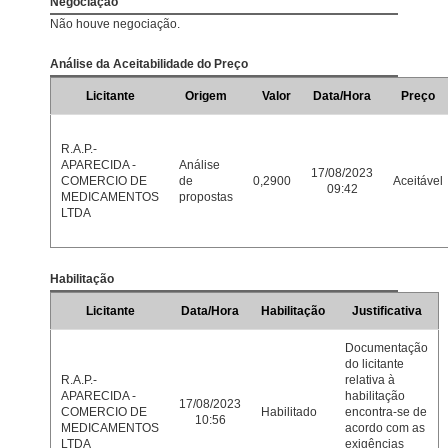
Negociação
Não houve negociação.
Análise da Aceitabilidade do Preço
Licitante
Origem
Valor
Data/Hora
Preço
R.A.P.-
APARECIDA -
Análise
17/08/2023
COMERCIO DE
de
0,2900
Aceitável
09:42
MEDICAMENTOS
propostas
LTDA
Habilitação
Licitante
Data/Hora
Habilitação
Justificativa
Documentação
do licitante
R.A.P.-
relativa à
APARECIDA -
habilitação
17/08/2023
COMERCIO DE
Habilitado
encontra-se de
10:56
MEDICAMENTOS
acordo com as
LTDA
exigências