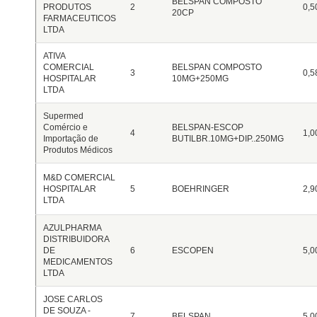
BELSPAN COMPOSTO
PRODUTOS
2
0,5
20CP
FARMACEUTICOS
LTDA
ATIVA
COMERCIAL
BELSPAN COMPOSTO
3
0,5
HOSPITALAR
10MG+250MG
LTDA
Supermed
Comércio e
BELSPAN-ESCOP
4
1,0
Importação de
BUTILBR.10MG+DIP..250MG
Produtos Médicos
M&D COMERCIAL
HOSPITALAR
5
BOEHRINGER
2,9
LTDA
AZULPHARMA
DISTRIBUIDORA
DE
6
ESCOPEN
5,0
MEDICAMENTOS
LTDA
JOSE CARLOS
DE SOUZA -
7
BELSPAN
5,0