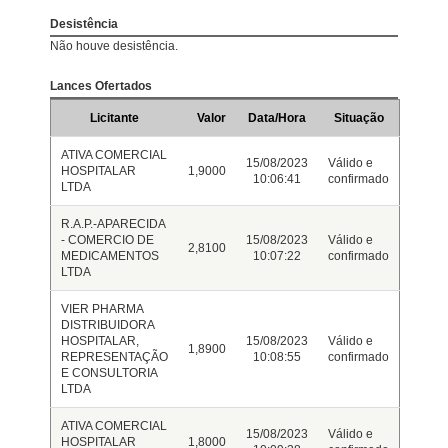
Desistência
Não houve desistência.
Lances Ofertados
Licitante
Valor
Data/Hora
Situação
ATIVA COMERCIAL
15/08/2023
Válido e
HOSPITALAR
1,9000
10:06:41
confirmado
LTDA
R.A.P.-APARECIDA
- COMERCIO DE
15/08/2023
Válido e
2,8100
MEDICAMENTOS
10:07:22
confirmado
LTDA
VIER PHARMA
DISTRIBUIDORA
HOSPITALAR,
15/08/2023
Válido e
1,8900
REPRESENTAÇÃO
10:08:55
confirmado
E CONSULTORIA
LTDA
ATIVA COMERCIAL
15/08/2023
Válido e
HOSPITALAR
1,8000