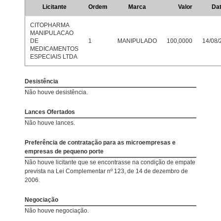
Licitante
Ordem
Marca
Valor
Da
CITOPHARMA
MANIPULACAO
DE
1
MANIPULADO
100,0000
14/08/
MEDICAMENTOS
ESPECIAIS LTDA
Desistência
Não houve desistência.
Lances Ofertados
Não houve lances.
Preferência de contratação para as microempresas e
empresas de pequeno porte
Não houve licitante que se encontrasse na condição de empate
prevista na Lei Complementar nº 123, de 14 de dezembro de
2006.
Negociação
Não houve negociação.