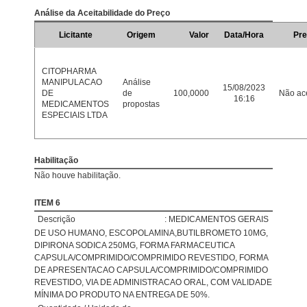
Análise da Aceitabilidade do Preço
Licitante
Origem
Valor
Data/Hora
Pre
CITOPHARMA
MANIPULACAO
Análise
15/08/2023
DE
de
100,0000
Não ace
16:16
MEDICAMENTOS
propostas
ESPECIAIS LTDA
Habilitação
Não houve habilitação.
ITEM 6
Descrição
: MEDICAMENTOS GERAIS
DE USO HUMANO, ESCOPOLAMINA,BUTILBROMETO 10MG,
DIPIRONA SODICA 250MG, FORMA FARMACEUTICA
CAPSULA/COMPRIMIDO/COMPRIMIDO REVESTIDO, FORMA
DE APRESENTACAO CAPSULA/COMPRIMIDO/COMPRIMIDO
REVESTIDO, VIA DE ADMINISTRACAO ORAL, COM VALIDADE
MÍNIMA DO PRODUTO NA ENTREGA DE 50%.