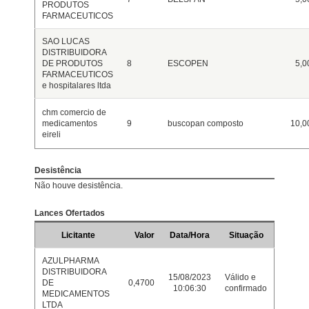
PRODUTOS
FARMACEUTICOS
SAO LUCAS
DISTRIBUIDORA
DE PRODUTOS
8
ESCOPEN
5,0
FARMACEUTICOS
e hospitalares ltda
chm comercio de
medicamentos
9
buscopan composto
10,0
eireli
Desistência
Não houve desistência.
Lances Ofertados
Licitante
Valor
Data/Hora
Situação
AZULPHARMA
DISTRIBUIDORA
15/08/2023
Válido e
DE
0,4700
10:06:30
confirmado
MEDICAMENTOS
LTDA