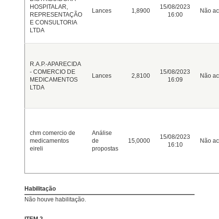
HOSPITALAR,
15/08/2023
Lances
1,8900
Não ac
REPRESENTAÇÃO
16:00
E CONSULTORIA
LTDA
R.A.P.-APARECIDA
- COMERCIO DE
15/08/2023
Lances
2,8100
Não ac
MEDICAMENTOS
16:09
LTDA
chm comercio de
Análise
15/08/2023
medicamentos
de
15,0000
Não ac
16:10
eireli
propostas
Habilitação
Não houve habilitação.