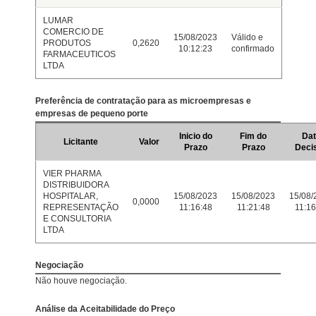
LUMAR
COMERCIO DE
15/08/2023
Válido e
PRODUTOS
0,2620
10:12:23
confirmado
FARMACEUTICOS
LTDA
Preferência de contratação para as microempresas e
empresas de pequeno porte
Inicio do
Fim do
Dat
Licitante
Valor
Prazo
Prazo
Deci
VIER PHARMA
DISTRIBUIDORA
HOSPITALAR,
15/08/2023
15/08/2023
15/08/
0,0000
REPRESENTAÇÃO
11:16:48
11:21:48
11:16
E CONSULTORIA
LTDA
Negociação
Não houve negociação.
Análise da Aceitabilidade do Preço