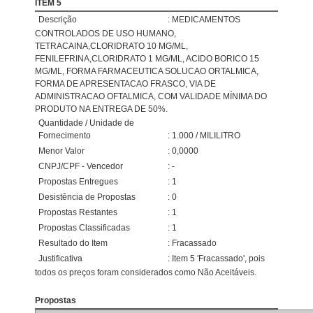
ITEM 5
Descrição
: MEDICAMENTOS
CONTROLADOS DE USO HUMANO,
TETRACAINA,CLORIDRATO 10 MG/ML,
FENILEFRINA,CLORIDRATO 1 MG/ML, ACIDO BORICO 15
MG/ML, FORMA FARMACEUTICA SOLUCAO ORTALMICA,
FORMA DE APRESENTACAO FRASCO, VIA DE
ADMINISTRACAO OFTALMICA, COM VALIDADE MÍNIMA DO
PRODUTO NA ENTREGA DE 50%.
Quantidade / Unidade de
Fornecimento
: 1.000 / MILILITRO
Menor Valor
: 0,0000
CNPJ/CPF - Vencedor
: -
Propostas Entregues
: 1
Desistência de Propostas
: 0
Propostas Restantes
: 1
Propostas Classificadas
: 1
Resultado do Item
: Fracassado
Justificativa
: Item 5 'Fracassado', pois
todos os preços foram considerados como Não Aceitáveis.
Propostas