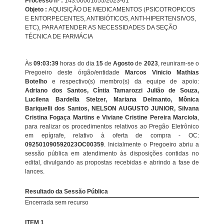
Processo nº :
143.00001055/2023-61
Objeto :
AQUISIÇÃO DE MEDICAMENTOS (PSICOTROPICOS
E ENTORPECENTES, ANTIBIÓTICOS, ANTI-HIPERTENSIVOS,
ETC), PARA ATENDER AS NECESSIDADES DA SEÇÃO
TÉCNICA DE FARMÁCIA
Às
09:03:39
horas do dia
15
de
Agosto
de
2023
, reuniram-se o
Pregoeiro deste órgão/entidade
Marcos Vinicio Mathias
Botelho
e respectivo(s) membro(s) da equipe de apoio:
Adriano dos Santos, Cíntia Tamarozzi Julião de Souza,
Lucilena Bardella Stelzer, Mariana Delmanto, Mônica
Bariquelli dos Santos, NELSON AUGUSTO JUNIOR, Silvana
Cristina Fogaça Martins e Viviane Cristine Pereira Marciola
,
para realizar os procedimentos relativos ao Pregão Eletrônico
em epígrafe, relativo à oferta de compra - OC:
092501090592023OC00359
. Inicialmente o Pregoeiro abriu a
sessão pública em atendimento às disposições contidas no
edital, divulgando as propostas recebidas e abrindo a fase de
lances.
Resultado da Sessão Pública
Encerrada sem recurso
ITEM 1