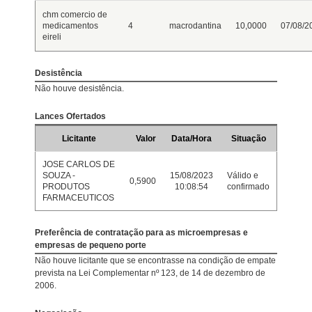
chm comercio de
medicamentos
4
macrodantina
10,0000
07/08/2
eireli
Desistência
Não houve desistência.
Lances Ofertados
Licitante
Valor
Data/Hora
Situação
JOSE CARLOS DE
SOUZA -
15/08/2023
Válido e
0,5900
PRODUTOS
10:08:54
confirmado
FARMACEUTICOS
Preferência de contratação para as microempresas e
empresas de pequeno porte
Não houve licitante que se encontrasse na condição de empate
prevista na Lei Complementar nº 123, de 14 de dezembro de
2006.