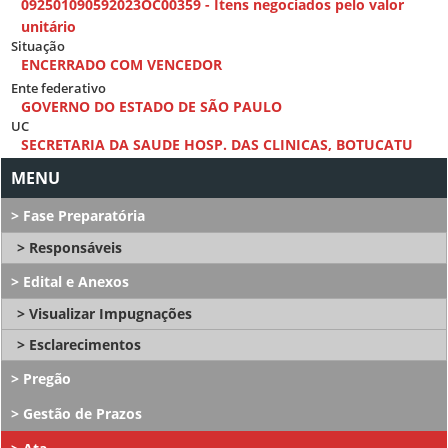
092501090592023OC00359 - Itens negociados pelo valor
unitário
Situação
ENCERRADO COM VENCEDOR
Ente federativo
GOVERNO DO ESTADO DE SÃO PAULO
UC
SECRETARIA DA SAUDE HOSP. DAS CLINICAS, BOTUCATU
Fase Preparatória
Responsáveis
Edital e Anexos
Visualizar Impugnações
Esclarecimentos
Pregão
Gestão de Prazos