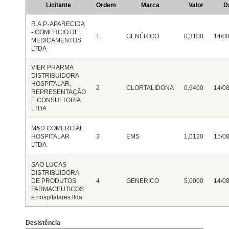
Licitante
Ordem
Marca
Valor
D
R.A.P.-APARECIDA
- COMERCIO DE
1
GENÉRICO
0,3100
14/08
MEDICAMENTOS
LTDA
VIER PHARMA
DISTRIBUIDORA
HOSPITALAR,
2
CLORTALIDONA
0,6400
14/08
REPRESENTAÇÃO
E CONSULTORIA
LTDA
M&D COMERCIAL
HOSPITALAR
3
EMS
1,0120
15/08
LTDA
SAO LUCAS
DISTRIBUIDORA
DE PRODUTOS
4
GENERICO
5,0000
14/08
FARMACEUTICOS
e hospitalares ltda
Desistência