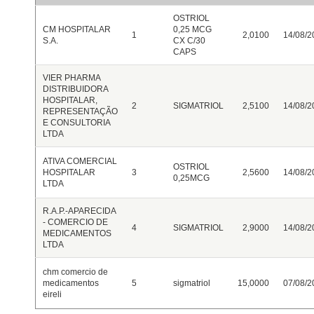
OSTRIOL
CM HOSPITALAR
0,25 MCG
1
2,0100
14/08/2
S.A.
CX C/30
CAPS
VIER PHARMA
DISTRIBUIDORA
HOSPITALAR,
2
SIGMATRIOL
2,5100
14/08/2
REPRESENTAÇÃO
E CONSULTORIA
LTDA
ATIVA COMERCIAL
OSTRIOL
HOSPITALAR
3
2,5600
14/08/2
0,25MCG
LTDA
R.A.P.-APARECIDA
- COMERCIO DE
4
SIGMATRIOL
2,9000
14/08/2
MEDICAMENTOS
LTDA
chm comercio de
medicamentos
5
sigmatriol
15,0000
07/08/2
eireli