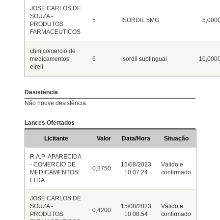
JOSE CARLOS DE
SOUZA -
5
ISORDIL 5MG
5,000
PRODUTOS
FARMACEUTICOS
chm comercio de
medicamentos
6
isordil sublingual
10,000
eireli
Desistência
Não houve desistência.
Lances Ofertados
Licitante
Valor
Data/Hora
Situação
R.A.P.-APARECIDA
- COMERCIO DE
15/08/2023
Válido e
0,3750
MEDICAMENTOS
10:07:24
confirmado
LTDA
JOSE CARLOS DE
SOUZA -
15/08/2023
Válido e
0,4200
PRODUTOS
10:08:54
confirmado