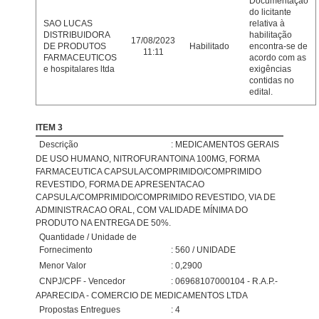
Documentação
do licitante
SAO LUCAS
relativa à
DISTRIBUIDORA
habilitação
17/08/2023
DE PRODUTOS
Habilitado
encontra-se de
11:11
FARMACEUTICOS
acordo com as
e hospitalares ltda
exigências
contidas no
edital.
ITEM 3
Descrição
: MEDICAMENTOS GERAIS
DE USO HUMANO, NITROFURANTOINA 100MG, FORMA
FARMACEUTICA CAPSULA/COMPRIMIDO/COMPRIMIDO
REVESTIDO, FORMA DE APRESENTACAO
CAPSULA/COMPRIMIDO/COMPRIMIDO REVESTIDO, VIA DE
ADMINISTRACAO ORAL, COM VALIDADE MÍNIMA DO
PRODUTO NA ENTREGA DE 50%.
Quantidade / Unidade de
Fornecimento
: 560 / UNIDADE
Menor Valor
: 0,2900
CNPJ/CPF - Vencedor
: 06968107000104 - R.A.P.-
APARECIDA - COMERCIO DE MEDICAMENTOS LTDA
Propostas Entregues
: 4