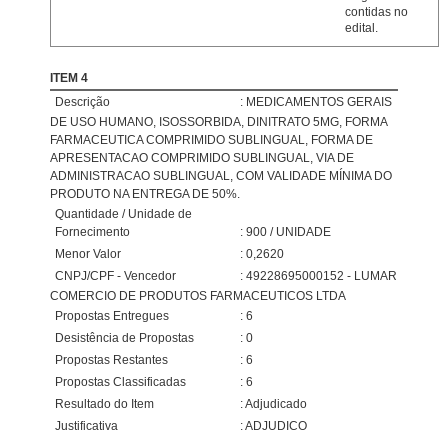
contidas no
edital.
ITEM 4
Descrição
: MEDICAMENTOS GERAIS
DE USO HUMANO, ISOSSORBIDA, DINITRATO 5MG, FORMA
FARMACEUTICA COMPRIMIDO SUBLINGUAL, FORMA DE
APRESENTACAO COMPRIMIDO SUBLINGUAL, VIA DE
ADMINISTRACAO SUBLINGUAL, COM VALIDADE MÍNIMA DO
PRODUTO NA ENTREGA DE 50%.
Quantidade / Unidade de
Fornecimento
: 900 / UNIDADE
Menor Valor
: 0,2620
CNPJ/CPF - Vencedor
: 49228695000152 - LUMAR
COMERCIO DE PRODUTOS FARMACEUTICOS LTDA
Propostas Entregues
: 6
Desistência de Propostas
: 0
Propostas Restantes
: 6
Propostas Classificadas
: 6
Resultado do Item
: Adjudicado
Justificativa
: ADJUDICO