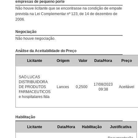
empresas de pequeno porte
Não houve licitante que se encontrasse na condição de empate
prevista na Lei Complementar nº 123, de 14 de dezembro de
2006.
Negociação
Não houve negociação.
Análise da Aceitabilidade do Preço
Licitante
Origem
Valor
Data/Hora
Preço
SAO LUCAS
DISTRIBUIDORA
17/08/2023
DE PRODUTOS
Lances
0,2500
Aceitável
09:38
FARMACEUTICOS
e hospitalares ltda
Habilitação
Licitante
Data/Hora
Habilitação
Justificativa