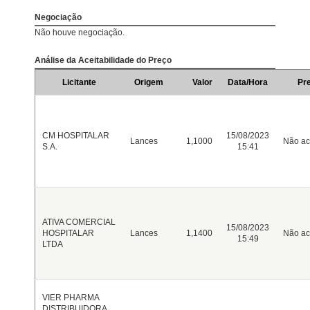
Negociação
Não houve negociação.
Análise da Aceitabilidade do Preço
Licitante
Origem
Valor
Data/Hora
Pr
CM HOSPITALAR
15/08/2023
Lances
1,1000
Não ac
S.A.
15:41
ATIVA COMERCIAL
15/08/2023
HOSPITALAR
Lances
1,1400
Não ac
15:49
LTDA
VIER PHARMA
DISTRIBUIDORA