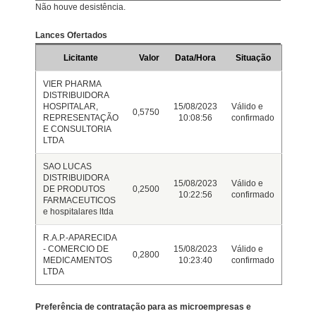
Não houve desistência.
Lances Ofertados
Licitante
Valor
Data/Hora
Situação
VIER PHARMA
DISTRIBUIDORA
HOSPITALAR,
15/08/2023
Válido e
0,5750
REPRESENTAÇÃO
10:08:56
confirmado
E CONSULTORIA
LTDA
SAO LUCAS
DISTRIBUIDORA
15/08/2023
Válido e
DE PRODUTOS
0,2500
10:22:56
confirmado
FARMACEUTICOS
e hospitalares ltda
R.A.P.-APARECIDA
- COMERCIO DE
15/08/2023
Válido e
0,2800
MEDICAMENTOS
10:23:40
confirmado
LTDA
Preferência de contratação para as microempresas e