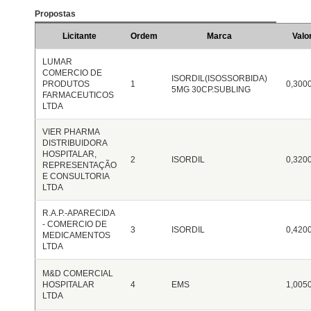
Propostas
Licitante
Ordem
Marca
Valo
LUMAR
COMERCIO DE
ISORDIL(ISOSSORBIDA)
PRODUTOS
1
0,300
5MG 30CP.SUBLING
FARMACEUTICOS
LTDA
VIER PHARMA
DISTRIBUIDORA
HOSPITALAR,
2
ISORDIL
0,320
REPRESENTAÇÃO
E CONSULTORIA
LTDA
R.A.P.-APARECIDA
- COMERCIO DE
3
ISORDIL
0,420
MEDICAMENTOS
LTDA
M&D COMERCIAL
HOSPITALAR
4
EMS
1,005
LTDA