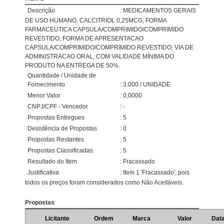
Descrição
: MEDICAMENTOS GERAIS
DE USO HUMANO, CALCITRIOL 0,25MCG, FORMA
FARMACEUTICA CAPSULA/COMPRIMIDO/COMPRIMIDO
REVESTIDO, FORMA DE APRESENTACAO
CAPSULA/COMPRIMIDO/COMPRIMIDO REVESTIDO, VIA DE
ADMINISTRACAO ORAL, COM VALIDADE MÍNIMA DO
PRODUTO NA ENTREGA DE 50%.
Quantidade / Unidade de
Fornecimento
: 3.000 / UNIDADE
Menor Valor
: 0,0000
CNPJ/CPF - Vencedor
: -
Propostas Entregues
: 5
Desistência de Propostas
: 0
Propostas Restantes
: 5
Propostas Classificadas
: 5
Resultado do Item
: Fracassado
Justificativa
: Item 1 'Fracassado', pois
todos os preços foram considerados como Não Aceitáveis.
Propostas
Licitante
Ordem
Marca
Valor
Dat