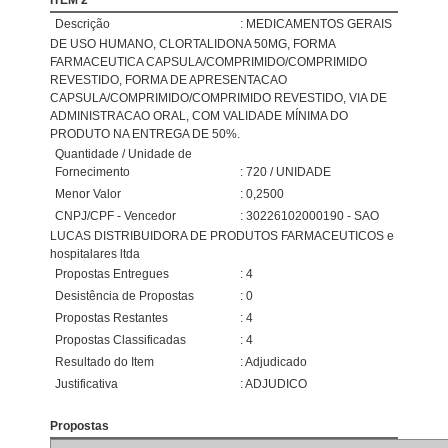
ITEM 2
Descrição
: MEDICAMENTOS GERAIS
DE USO HUMANO, CLORTALIDONA 50MG, FORMA
FARMACEUTICA CAPSULA/COMPRIMIDO/COMPRIMIDO
REVESTIDO, FORMA DE APRESENTACAO
CAPSULA/COMPRIMIDO/COMPRIMIDO REVESTIDO, VIA DE
ADMINISTRACAO ORAL, COM VALIDADE MÍNIMA DO
PRODUTO NA ENTREGA DE 50%.
Quantidade / Unidade de
Fornecimento
: 720 / UNIDADE
Menor Valor
: 0,2500
CNPJ/CPF - Vencedor
: 30226102000190 - SAO
LUCAS DISTRIBUIDORA DE PRODUTOS FARMACEUTICOS e
hospitalares ltda
Propostas Entregues
: 4
Desistência de Propostas
: 0
Propostas Restantes
: 4
Propostas Classificadas
: 4
Resultado do Item
: Adjudicado
Justificativa
: ADJUDICO
Propostas