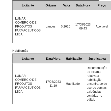
Licitante
Origem
Valor
Data/Hora
Preço
LUMAR
COMERCIO DE
17/08/2023
PRODUTOS
Lances
0,2620
Aceitável
09:43
FARMACEUTICOS
LTDA
Habilitação
Licitante
Data/Hora
Habilitação
Justificativa
Documentação
do licitante
LUMAR
relativa à
COMERCIO DE
habilitação
17/08/2023
PRODUTOS
Habilitado
encontra-se de
11:19
FARMACEUTICOS
acordo com as
LTDA
exigências
contidas no
edital.