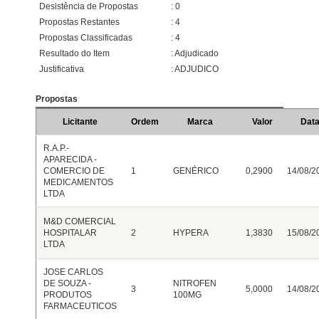
Desistência de Propostas
: 0
Propostas Restantes
: 4
Propostas Classificadas
: 4
Resultado do Item
: Adjudicado
Justificativa
: ADJUDICO
Propostas
Licitante
Ordem
Marca
Valor
Data
R.A.P.-
APARECIDA -
COMERCIO DE
1
GENÉRICO
0,2900
14/08/2
MEDICAMENTOS
LTDA
M&D COMERCIAL
HOSPITALAR
2
HYPERA
1,3830
15/08/2
LTDA
JOSE CARLOS
DE SOUZA -
NITROFEN
3
5,0000
14/08/2
PRODUTOS
100MG
FARMACEUTICOS