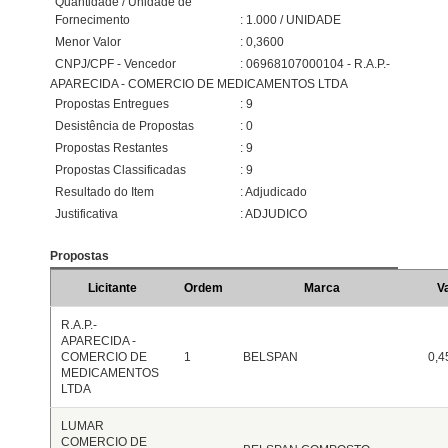
Quantidade / Unidade de
Fornecimento
: 1.000 / UNIDADE
Menor Valor
: 0,3600
CNPJ/CPF - Vencedor
: 06968107000104 - R.A.P.-
APARECIDA - COMERCIO DE MEDICAMENTOS LTDA
Propostas Entregues
: 9
Desistência de Propostas
: 0
Propostas Restantes
: 9
Propostas Classificadas
: 9
Resultado do Item
: Adjudicado
Justificativa
: ADJUDICO
Propostas
Licitante
Ordem
Marca
V
R.A.P.-
APARECIDA -
COMERCIO DE
1
BELSPAN
0,4
MEDICAMENTOS
LTDA
LUMAR
COMERCIO DE