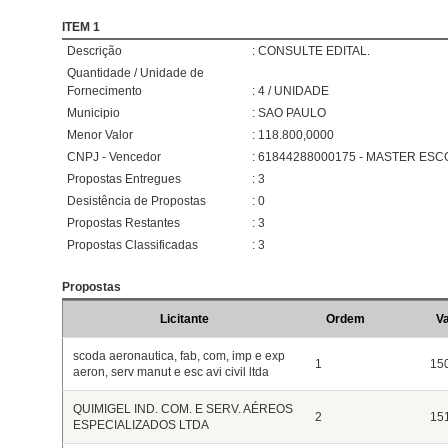
ITEM 1
Descrição
: CONSULTE EDITAL.
Quantidade / Unidade de
Fornecimento
: 4 / UNIDADE
Municipio
: SAO PAULO
Menor Valor
: 118.800,0000
CNPJ - Vencedor
: 61844288000175 - MASTER ESC
Propostas Entregues
: 3
Desistência de Propostas
: 0
Propostas Restantes
: 3
Propostas Classificadas
: 3
Propostas
Licitante
Ordem
Va
scoda aeronautica, fab, com, imp e exp
1
15
aeron, serv manut e esc avi civil ltda
QUIMIGEL IND. COM. E SERV. AÉREOS
2
15
ESPECIALIZADOS LTDA