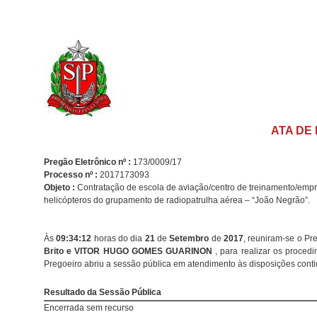
ATA DE
Pregão Eletrônico nº :
173/0009/17
Processo nº :
2017173093
Objeto :
Contratação de escola de aviação/centro de treinamento/empres
helicópteros do grupamento de radiopatrulha aérea – “João Negrão”.
Às
09:34:12
horas do dia
21
de
Setembro
de
2017
, reuniram-se o Pr
Brito e VITOR HUGO GOMES GUARINON
, para realizar os proced
Pregoeiro abriu a sessão pública em atendimento às disposições contid
Resultado da Sessão Pública
Encerrada sem recurso