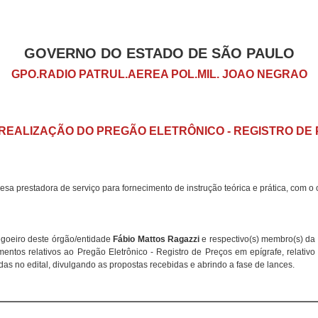
GOVERNO DO ESTADO DE SÃO PAULO
GPO.RADIO PATRUL.AEREA POL.MIL. JOAO NEGRAO
 REALIZAÇÃO DO PREGÃO ELETRÔNICO - REGISTRO DE
a prestadora de serviço para fornecimento de instrução teórica e prática, com o o
egoeiro deste órgão/entidade
Fábio Mattos Ragazzi
e respectivo(s) membro(s) da
imentos relativos ao Pregão Eletrônico - Registro de Preços em epígrafe, relativ
as no edital, divulgando as propostas recebidas e abrindo a fase de lances.