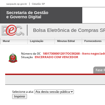
saopaulo.sp.gov.br
Cidadão SP
Secretaria de Gestão
e Governo Digital
Bolsa Eletrônica de Compras S
Mural
Legislação
Minutas Edital
Fornecedores
180173000012017OC00268 - Itens negociado
Número da OC
ENCERRADO COM VENCEDOR
Situação
Fase 
Selecione a ata: