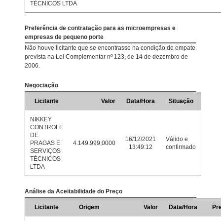
TÉCNICOS LTDA
Preferência de contratação para as microempresas e
empresas de pequeno porte
Não houve licitante que se encontrasse na condição de empate
prevista na Lei Complementar nº 123, de 14 de dezembro de
2006.
Negociação
Licitante
Valor
Data/Hora
Situação
NIKKEY
CONTROLE
DE
16/12/2021
Válido e
PRAGAS E
4.149.999,0000
13:49:12
confirmado
SERVIÇOS
TÉCNICOS
LTDA
Análise da Aceitabilidade do Preço
Licitante
Origem
Valor
Data/Hora
Pr