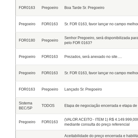
FOR0163
Pregoeiro
Boa Tarde Sr. Pregoeiro
Pregoeiro
FOR0163
Sr. FOR 0163, favor lançar no campo melhor
Senhor Pregoeiro, será disponibilizada para
FOR0180
Pregoeiro
pelo FOR 0163?
Pregoeiro
FOR0163
Prezados, será anexado no site.....
Pregoeiro
FOR0163
Sr. FOR 0163, favor lançar no campo melhor
FOR0163
Pregoeiro
Lançado Sr. Pregoeiro
Sistema
TODOS
Etapa de negociação encerrada e etapa de a
BEC/SP
(VALOR ACEITO - ITEM 1)
R$ 4.149.999,00
Pregoeiro
FOR0163
mediante consulta do preço referencial
Aceitabilidade do preço encerrada e habilit