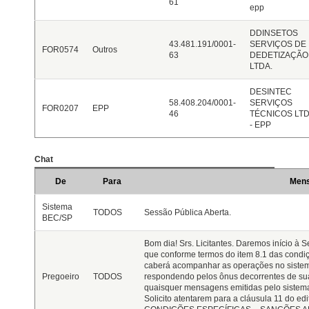
61
epp
DDINSETOS
43.481.191/0001-
SERVIÇOS DE
FOR0574
Outros
63
DEDETIZAÇÃO
LTDA.
DESINTEC
58.408.204/0001-
SERVIÇOS
FOR0207
EPP
46
TÉCNICOS LTD
- EPP
Chat
De
Para
Men
Sistema
TODOS
Sessão Pública Aberta.
BEC/SP
Bom dia! Srs. Licitantes. Daremos início à 
que conforme termos do item 8.1 das cond
caberá acompanhar as operações no sistema
Pregoeiro
TODOS
respondendo pelos ônus decorrentes de su
quaisquer mensagens emitidas pelo sistema
Solicito atentarem para a cláusula 11 do e