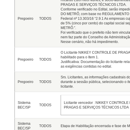
Ricardo Luis Reis Nunes, é sócio-admini
PRAGAS E SERVIÇOS TÉCNICOS LTDA.
Conforme verificado no Edital, serão imped
DO METRÔ, com base no REGULAMENTO D
Pregoeiro
TODOS
Federal nº 13.303/16 “2.9.1 As empresas cu
de 5% (cinco por cento) do capital social
METRÔ.”.
Foi verificado que o prefeito não tem vincul
nem faz parte do Conselho de Administraçã
Nesse cenário, não há impedimento.
O Licitante
NIKKEY CONTROLE DE PRAGA
habilitado para o Item 1.
Pregoeiro
TODOS
Justificativa: Documentação do licitante rel
as exigências contidas no edital.
Srs. Licitantes, as informações cadastrais d
Pregoeiro
TODOS
durante a sessão pública, selecionando o it
licitante.
Sistema
Licitante vencedor :
NIKKEY CONTROLE
TODOS
BEC/SP
PRAGAS E SERVIÇOS TÉCNICOS LTDA
Sistema
TODOS
Etapa de Habilitação encerrada e fase de M
BEC/SP