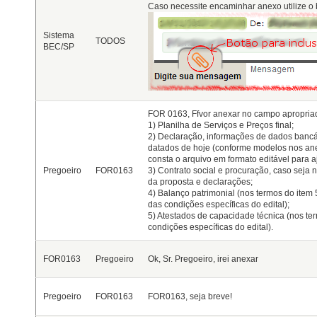
Caso necessite encaminhar anexo utilize o 
Sistema
TODOS
BEC/SP
FOR 0163, Ffvor anexar no campo apropriad
1) Planilha de Serviços e Preços final;
2) Declaração, informações de dados bancá
datados de hoje (conforme modelos nos anex
consta o arquivo em formato editável para 
Pregoeiro
FOR0163
3) Contrato social e procuração, caso seja 
da proposta e declarações;
4) Balanço patrimonial (nos termos do item
das condições específicas do edital);
5) Atestados de capacidade técnica (nos te
condições específicas do edital).
FOR0163
Pregoeiro
Ok, Sr. Pregoeiro, irei anexar
Pregoeiro
FOR0163
FOR0163, seja breve!