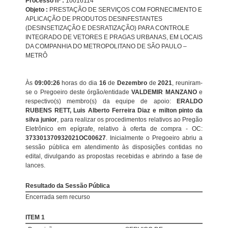
Processo nº :
10016114
Objeto :
PRESTAÇÃO DE SERVIÇOS COM FORNECIMENTO E
APLICAÇÃO DE PRODUTOS DESINFESTANTES
(DESINSETIZAÇÃO E DESRATIZAÇÃO) PARA CONTROLE
INTEGRADO DE VETORES E PRAGAS URBANAS, EM LOCAIS
DA COMPANHIA DO METROPOLITANO DE SÃO PAULO –
METRÔ
Às
09:00:26
horas do dia
16
de
Dezembro
de
2021
, reuniram-
se o Pregoeiro deste órgão/entidade
VALDEMIR MANZANO
e
respectivo(s) membro(s) da equipe de apoio:
ERALDO
RUBENS RETT, Luis Alberto Ferreira Diaz e milton pinto da
silva junior
, para realizar os procedimentos relativos ao Pregão
Eletrônico em epígrafe, relativo à oferta de compra - OC:
373301370932021OC00627
. Inicialmente o Pregoeiro abriu a
sessão pública em atendimento às disposições contidas no
edital, divulgando as propostas recebidas e abrindo a fase de
lances.
Resultado da Sessão Pública
Encerrada sem recurso
ITEM 1