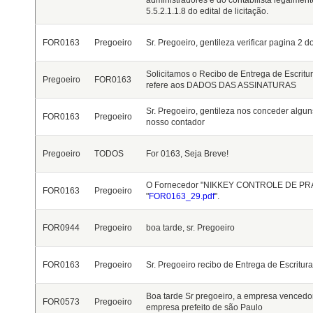
administradores e do contabilista legalmen
5.5.2.1.1.8 do edital de licitação.
FOR0163
Pregoeiro
Sr. Pregoeiro, gentileza verificar pagina 2 
Solicitamos o Recibo de Entrega de Escritura
Pregoeiro
FOR0163
refere aos DADOS DAS ASSINATURAS
Sr. Pregoeiro, gentileza nos conceder algu
FOR0163
Pregoeiro
nosso contador
Pregoeiro
TODOS
For 0163, Seja Breve!
O Fornecedor "NIKKEY CONTROLE DE PRAG
FOR0163
Pregoeiro
"
FOR0163_29.pdf
".
FOR0944
Pregoeiro
boa tarde, sr. Pregoeiro
FOR0163
Pregoeiro
Sr. Pregoeiro recibo de Entrega de Escritur
Boa tarde Sr pregoeiro, a empresa vencedora
FOR0573
Pregoeiro
empresa prefeito de são Paulo