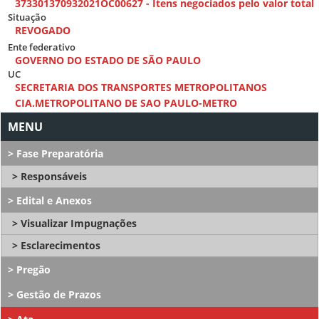
373301370932021OC00627 - Itens negociados pelo valor total
Situação
REVOGADO
Ente federativo
GOVERNO DO ESTADO DE SÃO PAULO
UC
SECRETARIA DOS TRANSPORTES METROPOLITANOS
CIA.METROPOLITANO DE SAO PAULO-METRO
Fase Preparatória
Responsáveis
Edital e Anexos
Visualizar Impugnações
Esclarecimentos
Pregão
Gestão de Prazos