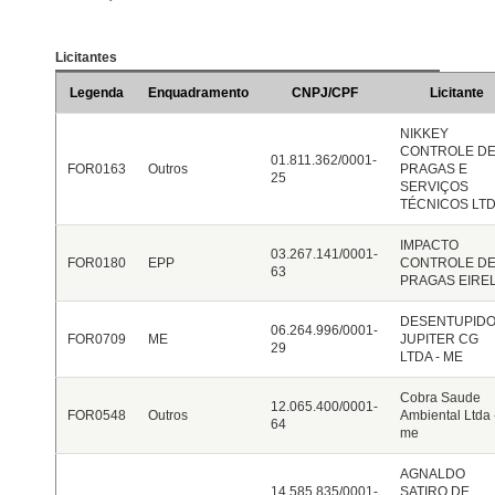
Licitantes
Legenda
Enquadramento
CNPJ/CPF
Licitante
NIKKEY
CONTROLE D
01.811.362/0001-
FOR0163
Outros
PRAGAS E
25
SERVIÇOS
TÉCNICOS LT
IMPACTO
03.267.141/0001-
FOR0180
EPP
CONTROLE D
63
PRAGAS EIREL
DESENTUPID
06.264.996/0001-
FOR0709
ME
JUPITER CG
29
LTDA - ME
Cobra Saude
12.065.400/0001-
FOR0548
Outros
Ambiental Ltda 
64
me
AGNALDO
14.585.835/0001-
SATIRO DE