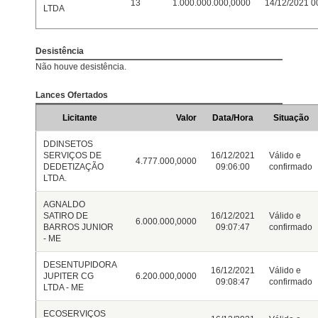
13
1.000.000.000,0000
14/12/2021 0
LTDA
Desistência
Não houve desistência.
Lances Ofertados
Licitante
Valor
Data/Hora
Situação
DDINSETOS
SERVIÇOS DE
16/12/2021
Válido e
4.777.000,0000
DEDETIZAÇÃO
09:06:00
confirmado
LTDA.
AGNALDO
SATIRO DE
16/12/2021
Válido e
6.000.000,0000
BARROS JUNIOR
09:07:47
confirmado
- ME
DESENTUPIDORA
16/12/2021
Válido e
JUPITER CG
6.200.000,0000
09:08:47
confirmado
LTDA - ME
ECOSERVIÇOS