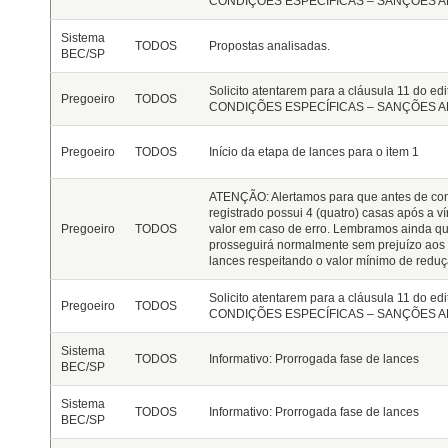
CONDIÇÕES ESPECÍFICAS – SANÇÕES ADM
Sistema
TODOS
Propostas analisadas.
BEC/SP
Solicito atentarem para a cláusula 11 do e
Pregoeiro
TODOS
CONDIÇÕES ESPECÍFICAS – SANÇÕES ADM
Pregoeiro
TODOS
Início da etapa de lances para o item 1
ATENÇÃO: Alertamos para que antes de con
registrado possui 4 (quatro) casas após a v
Pregoeiro
TODOS
valor em caso de erro. Lembramos ainda qu
prosseguirá normalmente sem prejuízo aos d
lances respeitando o valor mínimo de reduç
Solicito atentarem para a cláusula 11 do e
Pregoeiro
TODOS
CONDIÇÕES ESPECÍFICAS – SANÇÕES ADM
Sistema
TODOS
Informativo: Prorrogada fase de lances
BEC/SP
Sistema
TODOS
Informativo: Prorrogada fase de lances
BEC/SP