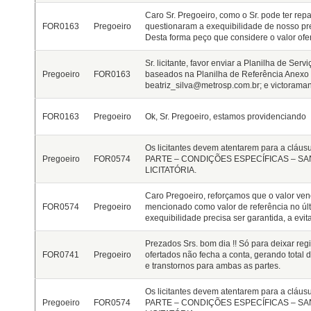
Caro Sr. Pregoeiro, como o Sr. pode ter repa
FOR0163
Pregoeiro
questionaram a exequibilidade de nosso pre
Desta forma peço que considere o valor ofer
Sr. licitante, favor enviar a Planilha de Ser
Pregoeiro
FOR0163
baseados na Planilha de Referência Anexo 
beatriz_silva@metrosp.com.br; e victoram
FOR0163
Pregoeiro
Ok, Sr. Pregoeiro, estamos providenciando
Os licitantes devem atentarem para a cláus
Pregoeiro
FOR0574
PARTE – CONDIÇÕES ESPECÍFICAS – SA
LICITATÓRIA.
Caro Pregoeiro, reforçamos que o valor venc
FOR0574
Pregoeiro
mencionado como valor de referência no últi
exequibilidade precisa ser garantida, a evit
Prezados Srs. bom dia !! Só para deixar reg
FOR0741
Pregoeiro
ofertados não fecha a conta, gerando total d
e transtornos para ambas as partes.
Os licitantes devem atentarem para a cláus
Pregoeiro
FOR0574
PARTE – CONDIÇÕES ESPECÍFICAS – SA