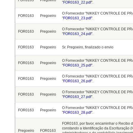
FOR0163
Pregoeiro
"
FOR0163_22.pdf
".
O Fornecedor "NIKKEY CONTROLE DE PRAG
FOR0163
Pregoeiro
"
FOR0163_23.pdf
".
O Fornecedor "NIKKEY CONTROLE DE PRAG
FOR0163
Pregoeiro
"
FOR0163_24.pdf
".
FOR0163
Pregoeiro
Sr. Pregoeiro, finalizado o envio
O Fornecedor "NIKKEY CONTROLE DE PRAG
FOR0163
Pregoeiro
"
FOR0163_25.pdf
".
O Fornecedor "NIKKEY CONTROLE DE PRAG
FOR0163
Pregoeiro
"
FOR0163_26.pdf
".
O Fornecedor "NIKKEY CONTROLE DE PRAG
FOR0163
Pregoeiro
"
FOR0163_27.pdf
".
O Fornecedor "NIKKEY CONTROLE DE PRAG
FOR0163
Pregoeiro
"
FOR0163_28.pdf
".
FOR0163, por favor, encaminhar o Recibo de
constando a Identificação da Escrituração (
Pregoeiro
FOR0163