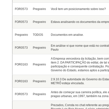
FOR0573
Pregoeiro
Você tem um posicionamento sobre isso?
FOR0573
Pregoeiro
Estava analisando os documentos da empres
Pregoeiro
TODOS
Documentos em analise.
Em análise vi que nome que está no contrat
FOR0573
Pregoeiro
Paulo
A Empresa vencedora da licitação, bem com
item 2. DA PARTICIPAÇÃO do edital, de tal 
FOR0163
Pregoeiro
participação e consequente contratação. P
Governo do Estado, estamos aptos a partic
2.9.10.3 De autoridade do Governo do Es
FOR0163
Pregoeiro
METRÔ esteja vinculada.
Antes de começar sua carreira política, ele
FOR0573
Pregoeiro
pragas urbanas, em 1997, também na zona 
Prezados, Consta no chat referente ao pre