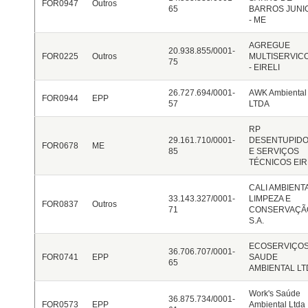
FOR0947
Outros
65
BARROS JUNI
- ME
AGREGUE
20.938.855/0001-
FOR0225
Outros
MULTISERVIC
75
- EIRELI
26.727.694/0001-
AWK Ambiental
FOR0944
EPP
57
LTDA
RP
29.161.710/0001-
DESENTUPID
FOR0678
ME
85
E SERVIÇOS
TÉCNICOS EIR
CALI AMBIENT
33.143.327/0001-
LIMPEZA E
FOR0837
Outros
71
CONSERVAÇÃ
S.A.
ECOSERVIÇO
36.706.707/0001-
FOR0741
EPP
SAUDE
65
AMBIENTAL LT
Work's Saúde
36.875.734/0001-
FOR0573
EPP
Ambiental Ltda