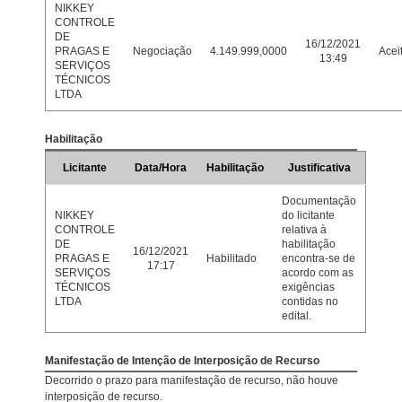
NIKKEY
CONTROLE
DE
16/12/2021
PRAGAS E
Negociação
4.149.999,0000
Acei
13:49
SERVIÇOS
TÉCNICOS
LTDA
Habilitação
Licitante
Data/Hora
Habilitação
Justificativa
Documentação
NIKKEY
do licitante
CONTROLE
relativa à
DE
habilitação
16/12/2021
PRAGAS E
Habilitado
encontra-se de
17:17
SERVIÇOS
acordo com as
TÉCNICOS
exigências
LTDA
contidas no
edital.
Manifestação de Intenção de Interposição de Recurso
Decorrido o prazo para manifestação de recurso, não houve
interposição de recurso.