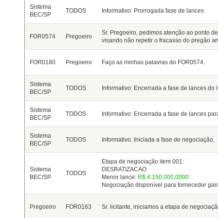
Sistema
TODOS
Informativo: Prorrogada fase de lances
BEC/SP
Sr. Pregoeiro, pedimos atenção ao ponto de
FOR0574
Pregoeiro
visando não repetir o fracasso do pregão ant
FOR0180
Pregoeiro
Faço as minhas palavras do FOR0574.
Sistema
TODOS
Informativo: Encerrada a fase de lances do 
BEC/SP
Sistema
TODOS
Informativo: Encerrada a fase de lances par
BEC/SP
Sistema
TODOS
Informativo: Iniciada a fase de negociação.
BEC/SP
Etapa de negociação item 001:
Sistema
DESRATIZACAO
TODOS
BEC/SP
Menor lance:
R$ 4.150.000,0000
Negociação disponível para fornecedor ga
Pregoeiro
FOR0163
Sr. licitante, iniciamos a etapa de negociaçã