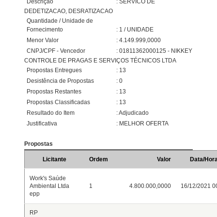
Descrição
: SERVICO DE
DEDETIZACAO, DESRATIZACAO
Quantidade / Unidade de
Fornecimento
: 1 / UNIDADE
Menor Valor
: 4.149.999,0000
CNPJ/CPF - Vencedor
: 01811362000125 - NIKKEY
CONTROLE DE PRAGAS E SERVIÇOS TÉCNICOS LTDA
Propostas Entregues
: 13
Desistência de Propostas
: 0
Propostas Restantes
: 13
Propostas Classificadas
: 13
Resultado do Item
: Adjudicado
Justificativa
: MELHOR OFERTA
Propostas
Licitante
Ordem
Valor
Data/Hor
Work's Saúde
Ambiental Ltda
1
4.800.000,0000
16/12/2021 0
epp
RP