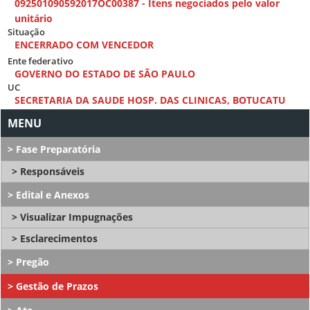
092501090592017OC00387 - Itens negociados pelo valor
unitário
Situação
ENCERRADO COM VENCEDOR
Ente federativo
GOVERNO DO ESTADO DE SÃO PAULO
UC
SECRETARIA DA SAUDE HOSP. DAS CLINICAS, BOTUCATU
Fase Preparatória
Responsáveis
Edital e Anexos
Visualizar Impugnações
Esclarecimentos
Pregão
Gestão de Prazos