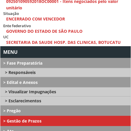
092501090592018OC00001 - Itens negociados pelo valor
unitário
Situação
ENCERRADO COM VENCEDOR
Ente federativo
GOVERNO DO ESTADO DE SÃO PAULO
UC
SECRETARIA DA SAUDE HOSP. DAS CLINICAS, BOTUCATU
Fase Preparatória
Responsáveis
Edital e Anexos
Visualizar Impugnações
Esclarecimentos
Pregão
Gestão de Prazos