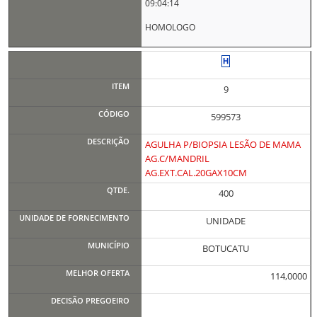
09:04:14
HOMOLOGO
9
599573
AGULHA P/BIOPSIA LESÃO DE MAMA
AG.C/MANDRIL
AG.EXT.CAL.20GAX10CM
400
UNIDADE
BOTUCATU
114,0000