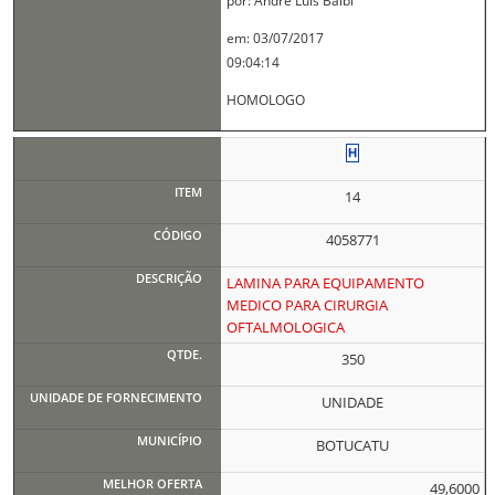
por: André Luís Balbi
em: 03/07/2017
09:04:14
HOMOLOGO
14
4058771
LAMINA PARA EQUIPAMENTO
MEDICO PARA CIRURGIA
OFTALMOLOGICA
350
UNIDADE
BOTUCATU
49,6000