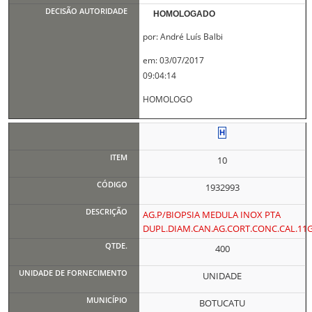
HOMOLOGADO
por: André Luís Balbi
em: 03/07/2017
09:04:14
HOMOLOGO
10
1932993
AG.P/BIOPSIA MEDULA INOX PTA
DUPL.DIAM.CAN.AG.CORT.CONC.CAL.11
400
UNIDADE
BOTUCATU