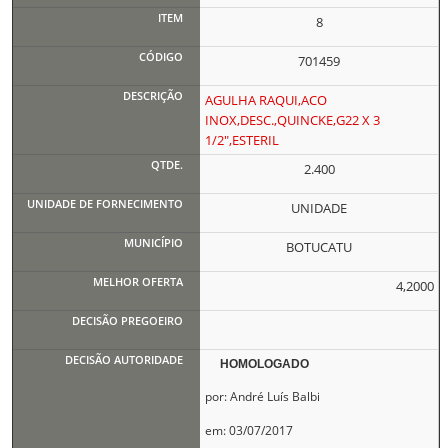
8
701459
AGULHA RAQUI,ACO
INOX,DESC.,QUINCKE,G22 X 3
1/2",ESTERIL
2.400
UNIDADE
BOTUCATU
4,2000
HOMOLOGADO
por: André Luís Balbi
em: 03/07/2017