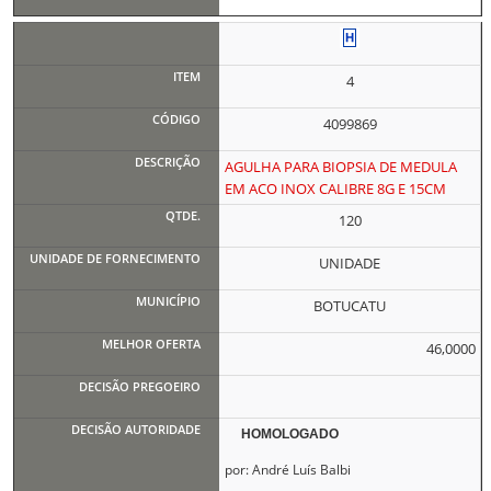
4
4099869
AGULHA PARA BIOPSIA DE MEDULA
EM ACO INOX CALIBRE 8G E 15CM
120
UNIDADE
BOTUCATU
46,0000
HOMOLOGADO
por: André Luís Balbi