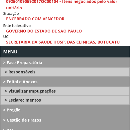
092501090592017OC00104 - Itens negociados pelo valor
unitário
Situação
ENCERRADO COM VENCEDOR
Ente federativo
GOVERNO DO ESTADO DE SÃO PAULO
UC
SECRETARIA DA SAUDE HOSP. DAS CLINICAS, BOTUCATU
Fase Preparatória
Responsáveis
Edital e Anexos
Visualizar Impugnações
Esclarecimentos
Pregão
Gestão de Prazos