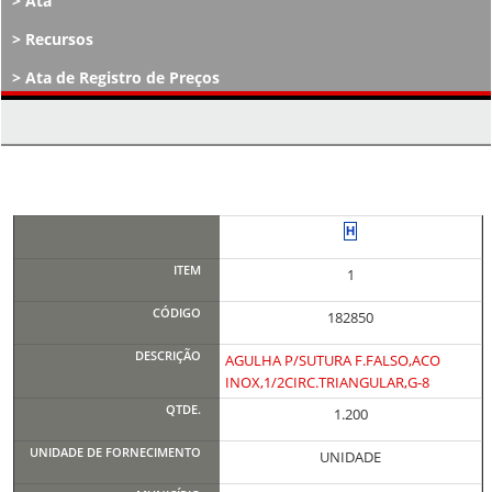
Ata
Recursos
Ata de Registro de Preços
Atos Decisórios
1
182850
AGULHA P/SUTURA F.FALSO,ACO
INOX,1/2CIRC.TRIANGULAR,G-8
1.200
UNIDADE