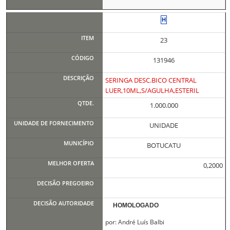
23
131946
SERINGA DESC.BICO CENTRAL
LUER,10ML,S/AGULHA,ESTERIL
1.000.000
UNIDADE
BOTUCATU
0,2000
HOMOLOGADO
por: André Luís Balbi