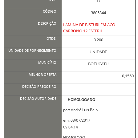
17
3805344
LAMINA DE BISTURI EM ACO
CARBONO 12 ESTERIL.
3.200
UNIDADE
BOTUCATU
0,1550
HOMOLOGADO
por: André Luís Balbi
em: 03/07/2017
09:04:14
HOMOLOGO