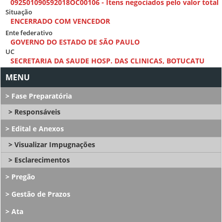
092501090592018OC00106 - Itens negociados pelo valor total
Situação
ENCERRADO COM VENCEDOR
Ente federativo
GOVERNO DO ESTADO DE SÃO PAULO
UC
SECRETARIA DA SAUDE HOSP. DAS CLINICAS, BOTUCATU
Fase Preparatória
Responsáveis
Edital e Anexos
Visualizar Impugnações
Esclarecimentos
Pregão
Gestão de Prazos
Ata