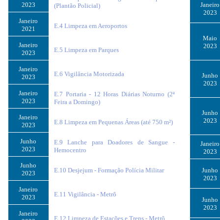
2023
Janeiro
(Plantão Policial)
2023
Janeiro
E.4 Limpeza em Aeroportos
2021
Maio
Janeiro
2023
E.5 Limpeza em Parques
2023
Janeiro
E.6 Vigilância Motorizada
Junho
2023
2023
Janeiro
E.7 Portaria - 12 Horas Diárias Noturno (2ª
2023
Feira a Domingo)
Junho
Janeiro
2023
E.8 Limpeza em Pequenas Áreas (até 750 m²)
2023
Junho
E.9 Lanche para Doadores de Sangue -
Janeiro
2023
Hemocentro
2023
Junho
E.10 Desjejum - Formação Polícia Militar
Junho
2023
2023
Janeiro
E.11 Vigilância - Metrô
2023
Junho
2023
Janeiro
E.12 Limpeza de Estações e Trens - Metrô