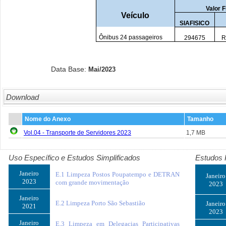
Valor F
Veículo
SIAFISICO
Ônibus 24 passageiros
294675
R
Data Base:
Mai/2023
Download
Nome do Anexo
Tamanho
Vol.04 - Transporte de Servidores 2023
1,7 MB
Uso Específico e Estudos Simplificados
Estudos 
Janeiro
E.1 Limpeza Postos Poupatempo e DETRAN
Janeiro
2023
com grande movimentação
2023
Janeiro
E.2 Limpeza Porto São Sebastião
Janeiro
2021
2023
Janeiro
E.3 Limpeza em Delegacias Participativas