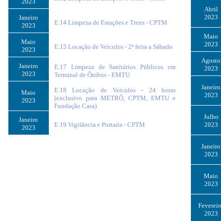
2023
Abril
2023
Janeiro
E.14 Limpeza de Estações e Trens - CPTM
2023
Maio
Maio
2023
E.15 Locação de Veículos - 2ª feira a Sábado
2023
Agosto
Janeiro
E.17 Limpeza de Sanitários Públicos em
2023
2023
Terminal de Ônibus - EMTU
Janeiro
E.18 Locação de Veículos - 24 horas
Maio
2023
(exclusivo para METRÔ, CPTM, EMTU e
2023
Fundação Casa)
Julho
Janeiro
E.19 Vigilância e Portaria - CPTM
2023
2023
Janeiro
2023
Maio
2023
Fevereir
2023