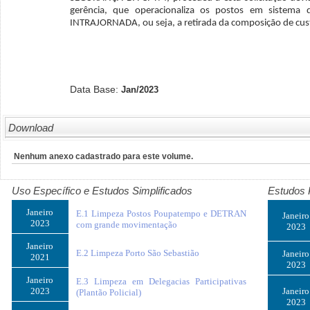
gerência, que operacionaliza os postos em sistema 
INTRAJORNADA, ou seja, a retirada da composição de cus
Data Base:
Jan/2023
Download
Nenhum anexo cadastrado para este volume.
Uso Específico e Estudos Simplificados
Estudos 
Janeiro
E.1 Limpeza Postos Poupatempo e DETRAN
Janeiro
2023
com grande movimentação
2023
Janeiro
E.2 Limpeza Porto São Sebastião
Janeiro
2021
2023
Janeiro
E.3 Limpeza em Delegacias Participativas
2023
Janeiro
(Plantão Policial)
2023