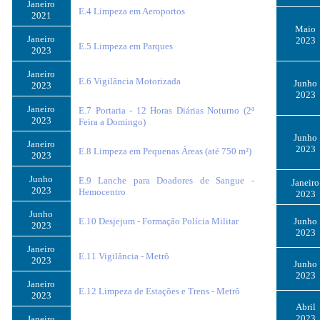
Janeiro
E.4 Limpeza em Aeroportos
2021
Maio
Janeiro
2023
E.5 Limpeza em Parques
2023
Janeiro
E.6 Vigilância Motorizada
Junho
2023
2023
Janeiro
E.7 Portaria - 12 Horas Diárias Noturno (2ª
2023
Feira a Domingo)
Junho
Janeiro
2023
E.8 Limpeza em Pequenas Áreas (até 750 m²)
2023
Junho
E.9 Lanche para Doadores de Sangue -
Janeiro
2023
Hemocentro
2023
Junho
E.10 Desjejum - Formação Polícia Militar
Junho
2023
2023
Janeiro
E.11 Vigilância - Metrô
2023
Junho
2023
Janeiro
E.12 Limpeza de Estações e Trens - Metrô
2023
Abril
2023
Janeiro