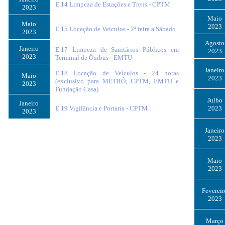
E.14 Limpeza de Estações e Trens - CPTM
2023
Maio
Maio
2023
E.15 Locação de Veículos - 2ª feira a Sábado
2023
Agosto
Janeiro
E.17 Limpeza de Sanitários Públicos em
2023
2023
Terminal de Ônibus - EMTU
Janeiro
E.18 Locação de Veículos - 24 horas
Maio
2023
(exclusivo para METRÔ, CPTM, EMTU e
2023
Fundação Casa)
Julho
Janeiro
E.19 Vigilância e Portaria - CPTM
2023
2023
Janeiro
2023
Maio
2023
Fevereir
2023
Março