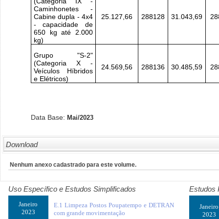
(Categoria IX -
Caminhonetes -
Cabine dupla - 4x4
25.127,66
288128
31.043,69
28
- capacidade de
650 kg até 2.000
kg)
Grupo "S-2"
(Categoria X -
24.569,56
288136
30.485,59
28
Veículos Híbridos
e Elétricos)
Data Base:
Mai/2023
Download
Nenhum anexo cadastrado para este volume.
Uso Específico e Estudos Simplificados
Estudos 
Janeiro
E.1 Limpeza Postos Poupatempo e DETRAN
Janeiro
2023
com grande movimentação
2023