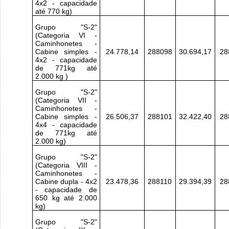
4x2 - capacidade
até 770 kg)
Grupo "S-2"
(Categoria VI -
Caminhonetes -
Cabine simples -
24.778,14
288098
30.694,17
28
4x2 - capacidade
de 771kg até
2.000 kg )
Grupo "S-2"
(Categoria VII -
Caminhonetes -
Cabine simples -
26.506,37
288101
32.422,40
28
4x4 - capacidade
de 771kg até
2.000 kg)
Grupo "S-2"
(Categoria VIII -
Caminhonetes -
Cabine dupla - 4x2
23.478,36
288110
29.394,39
28
- capacidade de
650 kg até 2.000
kg)
Grupo "S-2"