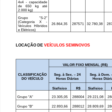
4x4 - capacidade
de 650 kg até
2.000 kg)
Grupo "S-2"
(Categoria X -
26.864,35
287571
32.780,38
28
Veículos Híbridos
e Elétricos)
LOCAÇÃO DE
VEÍCULOS SEMINOVOS
VALOR FIXO MENSAL (R$)
CLASSIFICAÇÃO
Seg. à Sex. – 24
Seg. à Dom. 
DO VEÍCULO
Horas Diárias
Horas Diári
Siafisico
R$
Siafisico
Grupo "A"
23.305,05
288004
29.221,08
28
Grupo "B"
22.893,66
288012
28.809,69
28