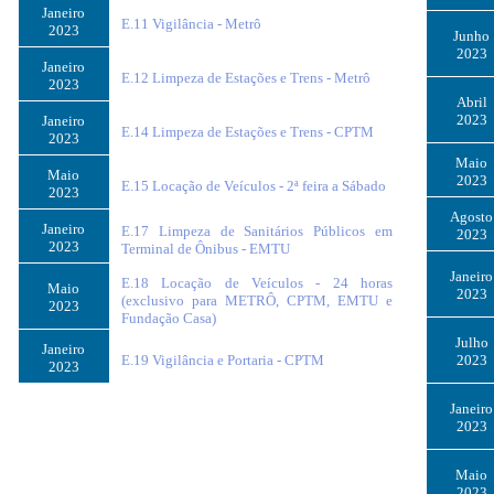
Janeiro
E.11 Vigilância - Metrô
2023
Junho
2023
Janeiro
E.12 Limpeza de Estações e Trens - Metrô
2023
Abril
2023
Janeiro
E.14 Limpeza de Estações e Trens - CPTM
2023
Maio
Maio
2023
E.15 Locação de Veículos - 2ª feira a Sábado
2023
Agosto
Janeiro
E.17 Limpeza de Sanitários Públicos em
2023
2023
Terminal de Ônibus - EMTU
Janeiro
E.18 Locação de Veículos - 24 horas
Maio
2023
(exclusivo para METRÔ, CPTM, EMTU e
2023
Fundação Casa)
Julho
Janeiro
E.19 Vigilância e Portaria - CPTM
2023
2023
Janeiro
2023
Maio
2023