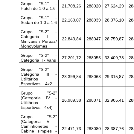
Grupo "S-1" -
21.708,26
288020
27.624,29
28
Hatch de 1.0 a 1.6
Grupo "S-1" -
22.160,07
288039
28.076,10
28
Sedan de 1.0 a 1.6
Grupo "S-2" -
Categoria I -
22.843,84
288047
28.759,87
28
Minivans / Peruas/
Monovolumes
Grupo "S-2" -
27.201,72
288055
33.409,73
28
Categoria II - Vans
Grupo "S-2" -
Categoria III -
23.399,84
288063
29.315,87
28
Utilitários
Esportivos – 4x2
Grupo "S-2"
(Categoria IV -
26.989,38
288071
32.905,41
28
Utilitários
Esportivos - 4x4)
Grupo "S-2"
(Categoria V -
Caminhonetes -
22.471,73
288080
28.387,76
28
Cabine simples -