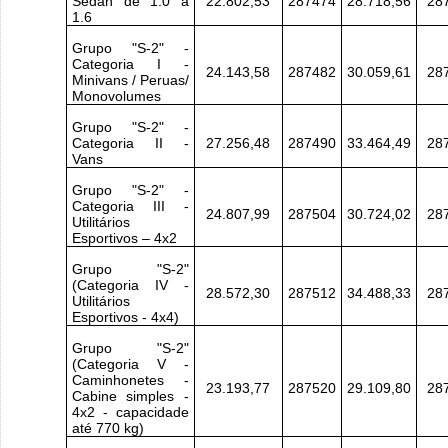
Sedan de 1.0 a
22.802,53
287474
28.718,56
28
1.6
Grupo "S-2" -
Categoria I -
24.143,58
287482
30.059,61
28
Minivans / Peruas/
Monovolumes
Grupo "S-2" -
Categoria II -
27.256,48
287490
33.464,49
28
Vans
Grupo "S-2" -
Categoria III -
24.807,99
287504
30.724,02
28
Utilitários
Esportivos – 4x2
Grupo "S-2"
(Categoria IV -
28.572,30
287512
34.488,33
28
Utilitários
Esportivos - 4x4)
Grupo "S-2"
(Categoria V -
Caminhonetes -
23.193,77
287520
29.109,80
28
Cabine simples -
4x2 - capacidade
até 770 kg)