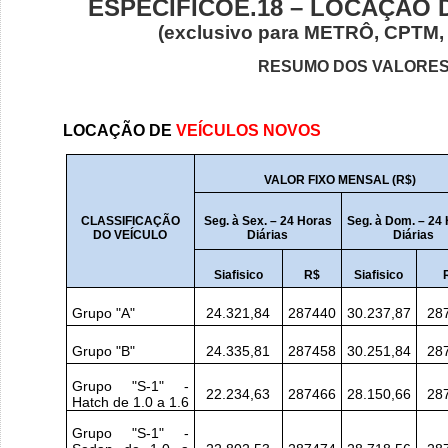
ESPECÍFICOE.18 – LOCAÇÃO 
(exclusivo para METRÔ, CPTM
RESUMO DOS VALORES
LOCAÇÃO DE
VEÍCULOS NOVOS
VALOR FIXO MENSAL (R$)
CLASSIFICAÇÃO
Seg. à Sex. – 24 Horas
Seg. à Dom. – 24
DO VEÍCULO
Diárias
Diárias
Siafisico
R$
Siafisico
Grupo "A"
24.321,84
287440
30.237,87
28
Grupo "B"
24.335,81
287458
30.251,84
28
Grupo "S-1" -
22.234,63
287466
28.150,66
28
Hatch de 1.0 a 1.6
Grupo "S-1" -