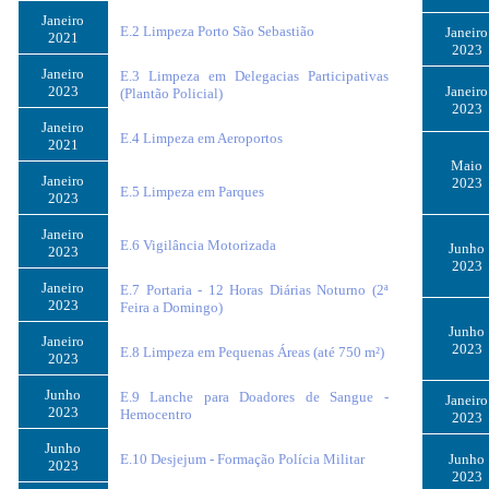
Janeiro
E.2 Limpeza Porto São Sebastião
Janeiro
2021
2023
Janeiro
E.3 Limpeza em Delegacias Participativas
2023
Janeiro
(Plantão Policial)
2023
Janeiro
E.4 Limpeza em Aeroportos
2021
Maio
Janeiro
2023
E.5 Limpeza em Parques
2023
Janeiro
E.6 Vigilância Motorizada
Junho
2023
2023
Janeiro
E.7 Portaria - 12 Horas Diárias Noturno (2ª
2023
Feira a Domingo)
Junho
Janeiro
2023
E.8 Limpeza em Pequenas Áreas (até 750 m²)
2023
Junho
E.9 Lanche para Doadores de Sangue -
Janeiro
2023
Hemocentro
2023
Junho
E.10 Desjejum - Formação Polícia Militar
Junho
2023
2023