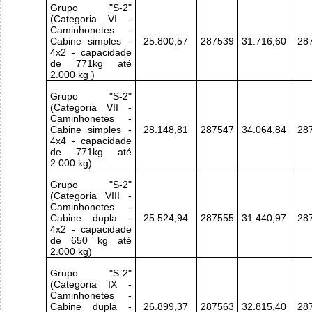
Grupo "S-2"
(Categoria VI -
Caminhonetes -
Cabine simples -
25.800,57
287539
31.716,60
28
4x2 - capacidade
de 771kg até
2.000 kg )
Grupo "S-2"
(Categoria VII -
Caminhonetes -
Cabine simples -
28.148,81
287547
34.064,84
28
4x4 - capacidade
de 771kg até
2.000 kg)
Grupo "S-2"
(Categoria VIII -
Caminhonetes -
Cabine dupla -
25.524,94
287555
31.440,97
28
4x2 - capacidade
de 650 kg até
2.000 kg)
Grupo "S-2"
(Categoria IX -
Caminhonetes -
Cabine dupla -
26.899,37
287563
32.815,40
28