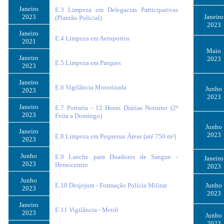
Janeiro
E.3 Limpeza em Delegacias Participativas
2023
Janeiro
(Plantão Policial)
2023
Janeiro
E.4 Limpeza em Aeroportos
2021
Maio
Janeiro
2023
E.5 Limpeza em Parques
2023
Janeiro
E.6 Vigilância Motorizada
Junho
2023
2023
Janeiro
E.7 Portaria - 12 Horas Diárias Noturno (2ª
2023
Feira a Domingo)
Junho
Janeiro
2023
E.8 Limpeza em Pequenas Áreas (até 750 m²)
2023
Junho
E.9 Lanche para Doadores de Sangue -
Janeiro
2023
Hemocentro
2023
Junho
E.10 Desjejum - Formação Polícia Militar
Junho
2023
2023
Janeiro
E.11 Vigilância - Metrô
2023
Junho
2023