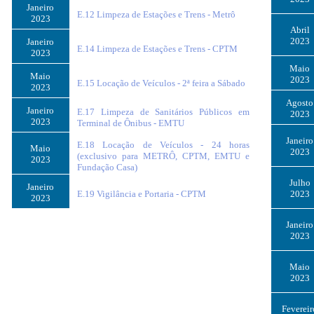
Janeiro
E.12 Limpeza de Estações e Trens - Metrô
2023
Abril
2023
Janeiro
E.14 Limpeza de Estações e Trens - CPTM
2023
Maio
Maio
2023
E.15 Locação de Veículos - 2ª feira a Sábado
2023
Agosto
Janeiro
E.17 Limpeza de Sanitários Públicos em
2023
2023
Terminal de Ônibus - EMTU
Janeiro
E.18 Locação de Veículos - 24 horas
Maio
2023
(exclusivo para METRÔ, CPTM, EMTU e
2023
Fundação Casa)
Julho
Janeiro
E.19 Vigilância e Portaria - CPTM
2023
2023
Janeiro
2023
Maio
2023
Fevereir