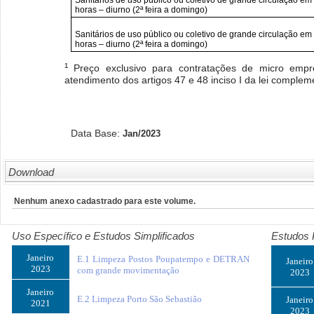
Sanitários de uso público ou coletivo de grande circulação em 
horas – diurno (2ª feira a domingo)
Sanitários de uso público ou coletivo de grande circulação em
horas – diurno (2ª feira a domingo)
¹
Preço exclusivo para contratações de micro emp
atendimento dos artigos 47 e 48 inciso I da lei comple
Data Base:
Jan/2023
Download
Nenhum anexo cadastrado para este volume.
Uso Específico e Estudos Simplificados
Estudos 
Janeiro
E.1 Limpeza Postos Poupatempo e DETRAN
Janeiro
2023
com grande movimentação
2023
Janeiro
E.2 Limpeza Porto São Sebastião
Janeiro
2021
2023