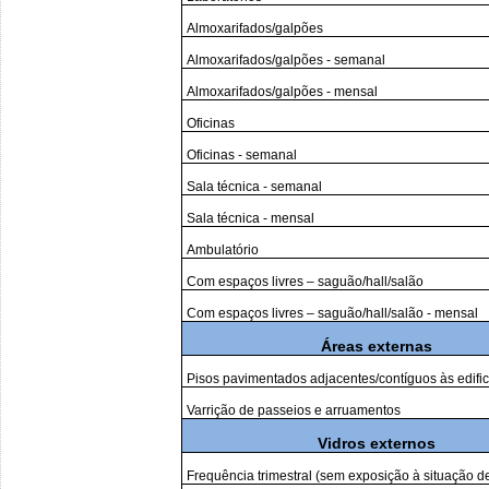
Almoxarifados/galpões
Almoxarifados/galpões - semanal
Almoxarifados/galpões - mensal
Oficinas
Oficinas - semanal
Sala técnica - semanal
Sala técnica - mensal
Ambulatório
Com espaços livres – saguão/hall/salão
Com espaços livres – saguão/hall/salão - mensal
Áreas externas
Pisos pavimentados adjacentes/contíguos às edifi
Varrição de passeios e arruamentos
Vidros externos
Frequência trimestral (sem exposição à situação de