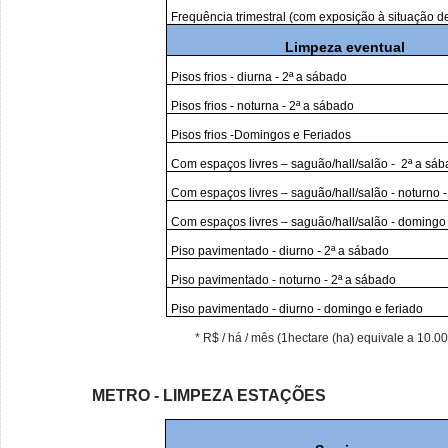
Frequência trimestral (com exposição à situação de
Limpeza eventual
Pisos frios - diurna - 2ª a sábado
Pisos frios - noturna - 2ª a sábado
Pisos frios -Domingos e Feriados
Com espaços livres – saguão/hall/salão - 2ª a sá
Com espaços livres – saguão/hall/salão - noturno 
Com espaços livres – saguão/hall/salão - domingo 
Piso pavimentado - diurno - 2ª a sábado
Piso pavimentado - noturno - 2ª a sábado
Piso pavimentado - diurno - domingo e feriado
* R$ / há / mês (1hectare (ha) equivale a 10.0
METRO - LIMPEZA ESTAÇÕES