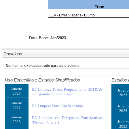
Trem
LEV - Entre Viagens - Diurno
Data Base:
Jan/2023
Download
Nenhum anexo cadastrado para este volume.
Uso Específico e Estudos Simplificados
Estudos 
Janeiro
E.1 Limpeza Postos Poupatempo e DETRAN
Janeiro
2023
com grande movimentação
2023
Janeiro
E.2 Limpeza Porto São Sebastião
Janeiro
2021
2023
Janeiro
E.3 Limpeza em Delegacias Participativas
2023
Janeiro
(Plantão Policial)
2023