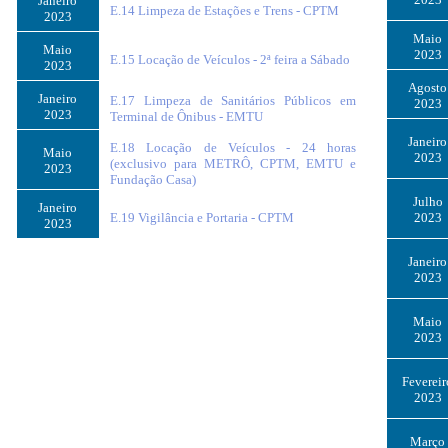
Janeiro
E.14 Limpeza de Estações e Trens - CPTM
2023
Maio
Maio
2023
E.15 Locação de Veículos - 2ª feira a Sábado
2023
Agosto
Janeiro
E.17 Limpeza de Sanitários Públicos em
2023
2023
Terminal de Ônibus - EMTU
Janeiro
E.18 Locação de Veículos - 24 horas
Maio
2023
(exclusivo para METRÔ, CPTM, EMTU e
2023
Fundação Casa)
Julho
Janeiro
E.19 Vigilância e Portaria - CPTM
2023
2023
Janeiro
2023
Maio
2023
Fevereir
2023
Março