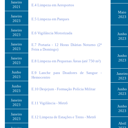
Janeiro
E.4 Limpeza em Aeroportos
2021
Maio
Janeiro
2023
E.5 Limpeza em Parques
2023
Janeiro
E.6 Vigilância Motorizada
Junho
2023
2023
Janeiro
E.7 Portaria - 12 Horas Diárias Noturno (2ª
2023
Feira a Domingo)
Junho
Janeiro
2023
E.8 Limpeza em Pequenas Áreas (até 750 m²)
2023
Junho
E.9 Lanche para Doadores de Sangue -
Janeiro
2023
Hemocentro
2023
Junho
E.10 Desjejum - Formação Polícia Militar
Junho
2023
2023
Janeiro
E.11 Vigilância - Metrô
2023
Junho
2023
Janeiro
E.12 Limpeza de Estações e Trens - Metrô
2023
Abril
2023