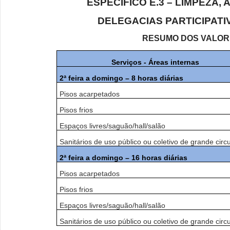
ESPECÍFICO E.3 – LIMPEZA,
DELEGACIAS PARTICIPATIV
RESUMO DOS VALOR
Serviços - Áreas internas
2ª feira a domingo – 8 horas diárias
Pisos acarpetados
Pisos frios
Espaços livres/saguão/hall/salão
Sanitários de uso público ou coletivo de grande circ
2ª feira a domingo – 16 horas diárias
Pisos acarpetados
Pisos frios
Espaços livres/saguão/hall/salão
Sanitários de uso público ou coletivo de grande circ