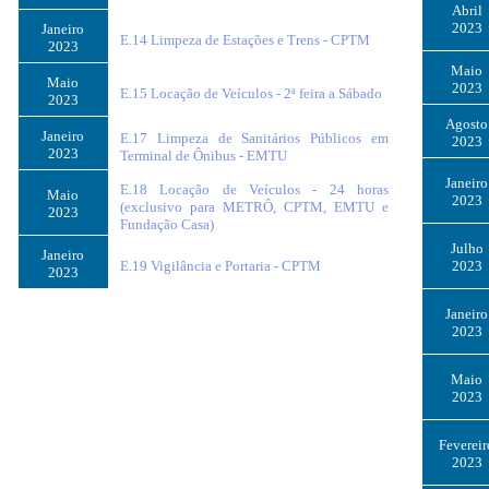
Abril
2023
Janeiro
E.14 Limpeza de Estações e Trens - CPTM
2023
Maio
Maio
2023
E.15 Locação de Veículos - 2ª feira a Sábado
2023
Agosto
Janeiro
E.17 Limpeza de Sanitários Públicos em
2023
2023
Terminal de Ônibus - EMTU
Janeiro
E.18 Locação de Veículos - 24 horas
Maio
2023
(exclusivo para METRÔ, CPTM, EMTU e
2023
Fundação Casa)
Julho
Janeiro
E.19 Vigilância e Portaria - CPTM
2023
2023
Janeiro
2023
Maio
2023
Fevereir
2023