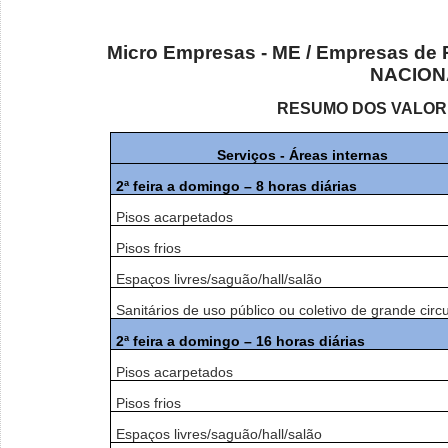
Micro Empresas - ME / Empresas de 
NACION
RESUMO DOS VALOR
Serviços - Áreas internas
2ª feira a domingo – 8 horas diárias
Pisos acarpetados
Pisos frios
Espaços livres/saguão/hall/salão
Sanitários de uso público ou coletivo de grande circ
2ª feira a domingo – 16 horas diárias
Pisos acarpetados
Pisos frios
Espaços livres/saguão/hall/salão