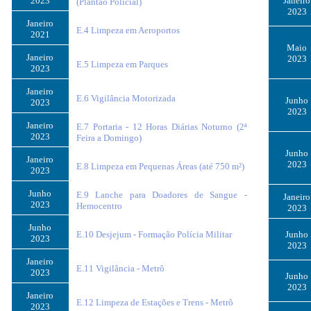
2023
Janeiro
(Plantão Policial)
2023
Janeiro
E.4 Limpeza em Aeroportos
2021
Maio
Janeiro
2023
E.5 Limpeza em Parques
2023
Janeiro
E.6 Vigilância Motorizada
Junho
2023
2023
Janeiro
E.7 Portaria - 12 Horas Diárias Noturno (2ª
2023
Feira a Domingo)
Junho
Janeiro
2023
E.8 Limpeza em Pequenas Áreas (até 750 m²)
2023
Junho
E.9 Lanche para Doadores de Sangue -
Janeiro
2023
Hemocentro
2023
Junho
E.10 Desjejum - Formação Polícia Militar
Junho
2023
2023
Janeiro
E.11 Vigilância - Metrô
2023
Junho
2023
Janeiro
E.12 Limpeza de Estações e Trens - Metrô
2023