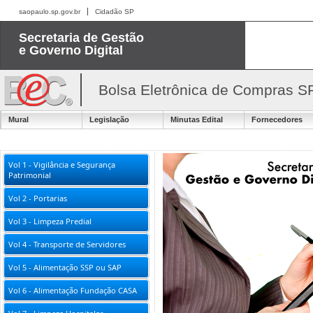
saopaulo.sp.gov.br
Cidadão SP
Secretaria de Gestão
e Governo Digital
Bolsa Eletrônica de Compras S
Mural
Legislação
Minutas Edital
Fornecedores
Vol 1 - Vigilância e Segurança
Patrimonial
Vol 2 - Portarias
Vol 3 - Limpeza Predial
Vol 4 - Transporte de Servidores
Vol 5 - Alimentação SSP ou SAP
Vol 6 - Alimentação Fundação CASA