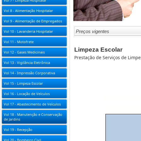
Vol 7 - Limpeza Hospitalar
Vol 8 - Alimentação Hospitalar
Vol 9 - Alimentação de Empregados
Preços vigentes
Vol 10 - Lavanderia Hospitalar
Vol 11 - Motofrete
Limpeza Escolar
Vol 12 - Gases Medicinais
Prestação de Serviços de Limp
Vol 13 - Vigilância Eletrônica
Vol 14 - Impressão Corporativa
Vol 15 - Limpeza Escolar
Vol 16 - Locação de Veículos
Vol 17 - Abastecimento de Veículos
Vol 18 - Manutenção e Conservação
de Jardins
Vol 19 - Recepção
Vol 20 - Bombeiro Civil